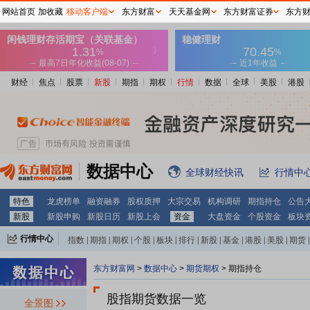
网站首页
加收藏
移动客户端
东方财富
天天基金网
东方财富证券
东方
财经
焦点
股票
新股
期指
期权
行情
数据
全球
美股
港股
数据中心
全球财经快讯
行情中
特色
龙虎榜单
融资融券
股权质押
大宗交易
机构调研
期指持仓
公告
新股
新股申购
新股日历
新股上会
资金
大盘资金
个股资金
板块
行情中心
指数
|
期指
|
期权
|
个股
|
板块
|
排行
|
新股
|
基金
|
港股
|
美股
|
期货
|
外汇
|
黄金
|
自选股
|
自选基金
东方财富网
>
数据中心
>
期货期权
>
期指持仓
股指期货数据一览
全景图