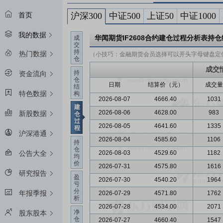
沪深300
中证500
上证50
中证1000
首页
我的数据
华闻期货IF2608
合约建仓过程分析表持仓
成
交
持
热门数据
（小技巧：金融期货会员选择可以开头字母键盘定
仓
成交
持
资金流向
仓
日期
结算价（元）
成交量
结
特色数据
构
2026-08-07
4666.40
1031
建
2026-08-06
4628.00
983
新股数据
仓
过
2026-08-05
4641.60
1335
程
沪深港通
2026-08-04
4585.60
1106
持
仓
2026-08-03
4529.60
1182
公告大全
均
价
2026-07-31
4575.80
1616
研究报告
盈
2026-07-30
4540.20
1964
亏
分
年报季报
2026-07-29
4571.80
1762
析
2026-07-28
4534.00
2071
净
股东股本
仓
2026-07-27
4660.40
1547