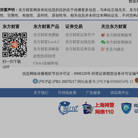
数据
郑重声明：
东方财富网发布此信息的目的在于传播更多信息，与本站立场无关。东方
性、完整性、有效性、及时性、原创性等。相关信息并未经过本网站证实，不对您构
东方财富
东方财富产品
证券交易
关注东方财富
东方财富免费版
东方财富证券开户
东方财富网微博
东方财富Level-2
东方财富在线交易
东方财富网微信
东方财富策略版
东方财富证券交易
意见与建议
妙想投研助理
扫一扫下载
Choice金融终端
APP
信息网络传播视听节目许可证：0908328号 经营证券期货业务许可证编号：91310
沪ICP证:沪B2-20070217
网站备案号:沪ICP备05006054号-11
关于我们
可持续发展
广告服务
供应商平台