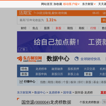
网站首页
加收藏
移动客户端
东方财富
天天
财经
焦点
股票
新股
期指
期权
行情
数
数据中心
全球财经快讯
特色
龙虎榜单
融资融券
股权质押
大宗交易
机构
新股
新股申购
新股日历
新股上会
资金
大盘
行情中心
指数
|
期指
|
期权
|
个股
|
板块
|
排行
|
新股
|
基金
|
港
东方财富网
>
数据中心
>
龙虎榜单
>
国华退
> 国华退-龙虎榜
重
国华退(000004)
龙虎榜数据
个股龙虎榜数据：