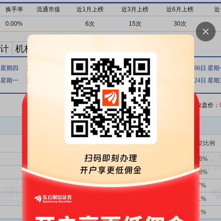
换手率
流通市值
近1月上榜
近3月上榜
近6月上榜
近
0.00%
6次
15次
30次
计
机构买卖统计
最新公告
日 星期四
2026年07月08日 星期三
2026年07月07日 星期二
2026年07月06日 星
日 星期一
2026年06月26日 星期五
2026年06月25日 星期四
2026年06月24日 星
收盘价：
买入金额(万)
占总成交比例
4次
50.00%
101.88
57.26%
1次
100.00%
35.01
19.68%
2次
50.00%
15.25
8.57%
-次
-
14.79
8.31%
4次
100.00%
4.82
2.71%