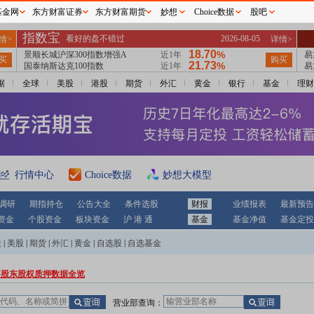
基金网
东方财富证券
东方财富期货
妙想
Choice数据
股吧
据
全球
美股
港股
期货
外汇
黄金
银行
基金
理财
行情中心
Choice数据
妙想大模型
调研
期指持仓
公告大全
条件选股
财报
业绩报表
最新预告
资金
个股资金
板块资金
沪 港 通
基金
基金净值
基金定投
股
|
美股
|
期货
|
外汇
|
黄金
|
自选股
|
自选基金
要股东股权质押数据全览
营业部查询：