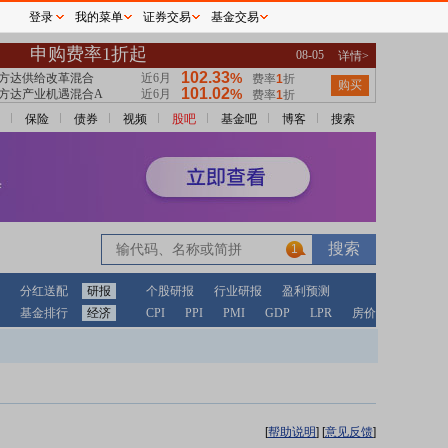
登录
我的菜单
证券交易
基金交易
保险
债券
视频
股吧
基金吧
博客
搜索
1
分红送配
研报
个股研报
行业研报
盈利预测
基金排行
经济
CPI
PPI
PMI
GDP
LPR
房价
[
帮助说明
]
[
意见反馈
]