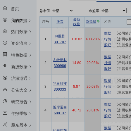
首页
总市值
市盈率
最新
最新
我的数据
序号
序号
股票
股票
涨跌幅
涨跌幅
相关
相关
收盘
收盘
热门数据
数据
数据
N展芯
N展芯
1
1
118.02
118.02
403.28%
403.28%
行情
行情
301707
301707
资金流向
股吧
股吧
【主营业
【主营业
特色数据
数据
数据
志特新材
志特新材
2
2
14.80
14.80
20.03%
20.03%
行情
行情
300986
300986
新股数据
股吧
股吧
沪深港通
数据
数据
兆日科技
兆日科技
3
3
8.87
8.87
20.03%
20.03%
行情
行情
300333
300333
公告大全
股吧
股吧
研究报告
数据
数据
近岸蛋白
近岸蛋白
4
4
46.72
46.72
20.01%
20.01%
行情
行情
688137
688137
年报季报
股吧
股吧
股东股本
数据
数据