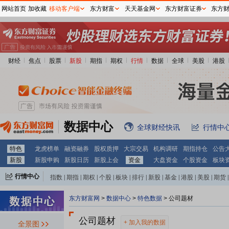
网站首页
加收藏
移动客户端
东方财富
天天基金网
东方财富证券
东方
财经
焦点
股票
新股
期指
期权
行情
数据
全球
美股
港股
数据中心
全球财经快讯
行情中
特色
龙虎榜单
融资融券
股权质押
大宗交易
机构调研
期指持仓
公告
新股
新股申购
新股日历
新股上会
资金
大盘资金
个股资金
板块
行情中心
指数
|
期指
|
期权
|
个股
|
板块
|
排行
|
新股
|
基金
|
港股
|
美股
|
期货
|
外汇
|
黄金
|
自选股
|
自选基金
东方财富网
>
数据中心
>
特色数据
>
公司题材
公司题材
加入我的数据
全景图