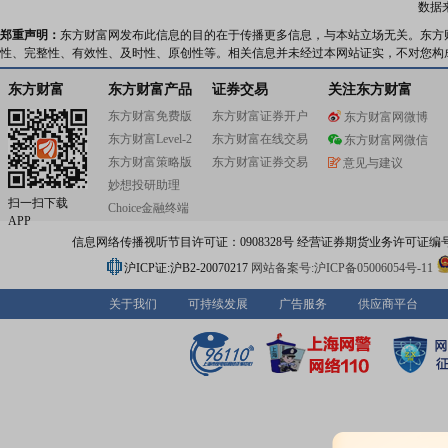
数据
郑重声明：
东方财富网发布此信息的目的在于传播更多信息，与本站立场无关。东方
性、完整性、有效性、及时性、原创性等。相关信息并未经过本网站证实，不对您构
东方财富
东方财富产品
证券交易
关注东方财富
东方财富免费版
东方财富证券开户
东方财富网微博
东方财富Level-2
东方财富在线交易
东方财富网微信
东方财富策略版
东方财富证券交易
意见与建议
妙想投研助理
扫一扫下载
Choice金融终端
APP
信息网络传播视听节目许可证：0908328号 经营证券期货业务许可证编号：91310
沪ICP证:沪B2-20070217
网站备案号:沪ICP备05006054号-11
关于我们
可持续发展
广告服务
供应商平台