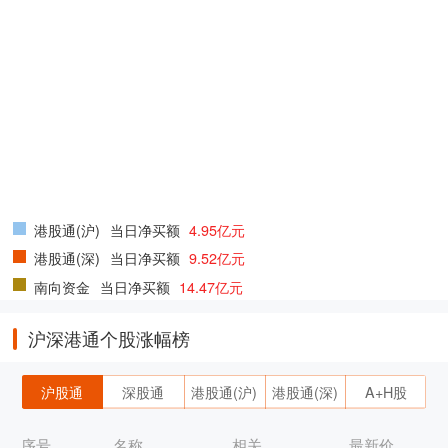
港股通(沪)
当日净买额
4.95亿元
港股通(深)
当日净买额
9.52亿元
南向资金
当日净买额
14.47亿元
沪深港通个股涨幅榜
沪股通
深股通
港股通(沪)
港股通(深)
A+H股
序号
名称
相关
最新价