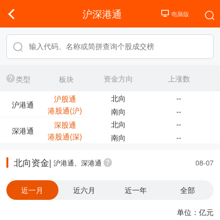
沪深港通
资金方向
上涨数
类型
板块
北向
--
沪股通
沪港通
港股通(沪)
南向
--
北向
--
深股通
深港通
港股通(深)
南向
--
北向资金|
沪港通、深港通
08-07
近一月
近六月
近一年
全部
单位：亿元