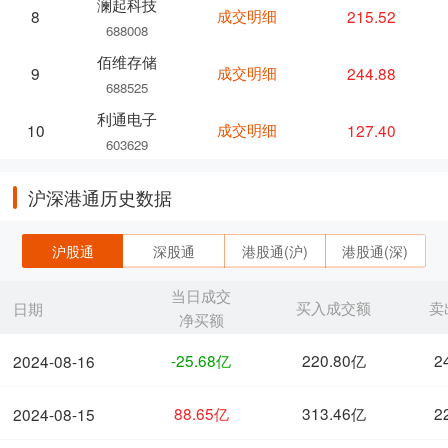
澜起科技
成交明细
215.52
8
688008
佰维存储
成交明细
244.88
9
688525
利通电子
成交明细
127.40
10
603629
沪深港通历史数据
沪股通
深股通
港股通(沪)
港股通(深)
当日成交
买入成交额
卖
日期
净买额
-25.68亿
220.80亿
2
2024-08-16
88.65亿
313.46亿
2
2024-08-15