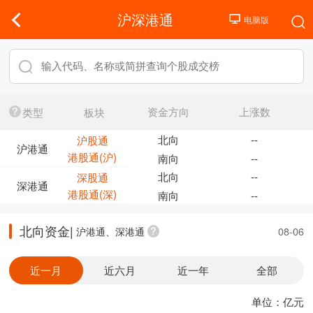
沪深港通
资金方向
上涨数
类型
板块
北向
--
沪股通
沪港通
港股通(沪)
南向
--
北向
--
深股通
深港通
港股通(深)
南向
--
北向资金|
沪港通、深港通
08-06
近一月
近六月
近一年
全部
单位：亿元