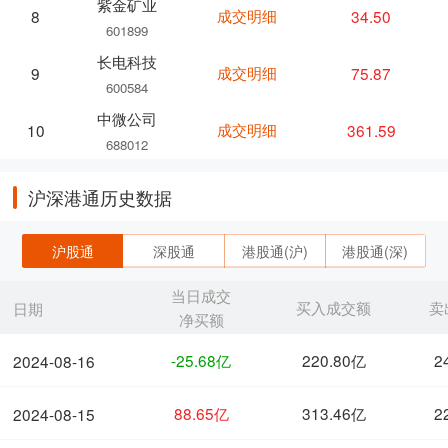
紫金矿业
成交明细
34.50
8
601899
长电科技
成交明细
75.87
9
600584
中微公司
成交明细
361.59
10
688012
沪深港通历史数据
沪股通
深股通
港股通(沪)
港股通(深)
当日成交
买入成交额
卖
日期
净买额
-25.68亿
220.80亿
2
2024-08-16
88.65亿
313.46亿
2
2024-08-15