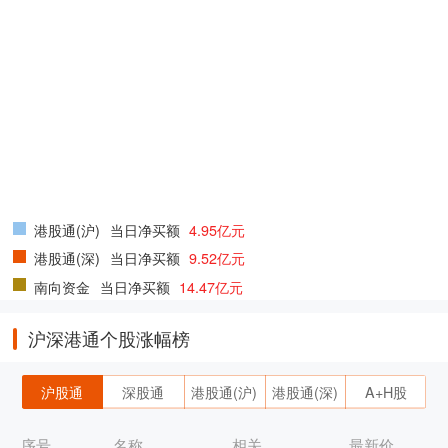
港股通(沪)
当日净买额
4.95亿元
港股通(深)
当日净买额
9.52亿元
南向资金
当日净买额
14.47亿元
沪深港通个股涨幅榜
沪股通
深股通
港股通(沪)
港股通(深)
A+H股
序号
名称
相关
最新价