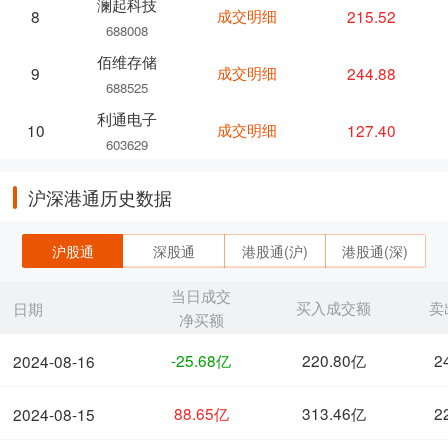
澜起科技
成交明细
215.52
8
688008
佰维存储
成交明细
244.88
9
688525
利通电子
成交明细
127.40
10
603629
沪深港通历史数据
沪股通
深股通
港股通(沪)
港股通(深)
当日成交
买入成交额
卖
日期
净买额
-25.68亿
220.80亿
2
2024-08-16
88.65亿
313.46亿
2
2024-08-15