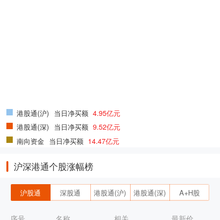
港股通(沪)
当日净买额
4.95亿元
港股通(深)
当日净买额
9.52亿元
南向资金
当日净买额
14.47亿元
沪深港通个股涨幅榜
沪股通
深股通
港股通(沪)
港股通(深)
A+H股
序号
名称
相关
最新价