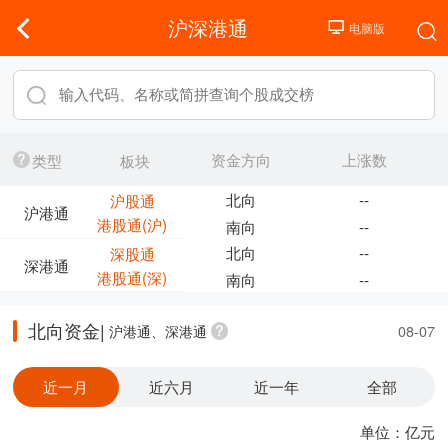
沪深港通
资金方向
上涨数
类型
板块
北向
--
沪股通
沪港通
港股通(沪)
南向
--
北向
--
深股通
深港通
港股通(深)
南向
--
北向资金|
沪港通、深港通
08-07
近一月
近六月
近一年
全部
单位：亿元