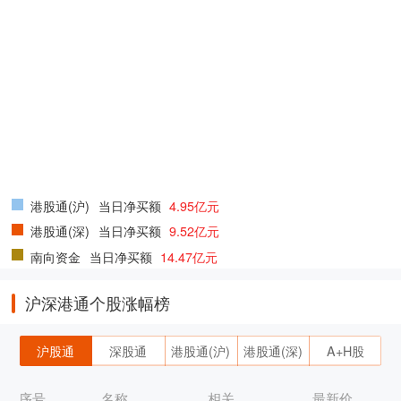
港股通(沪)
当日净买额
4.95亿元
港股通(深)
当日净买额
9.52亿元
南向资金
当日净买额
14.47亿元
沪深港通个股涨幅榜
沪股通
深股通
港股通(沪)
港股通(深)
A+H股
序号
名称
相关
最新价