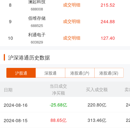
澜起科技
成交明细
215.52
8
688008
佰维存储
成交明细
244.88
9
688525
利通电子
成交明细
127.40
10
603629
沪深港通历史数据
沪股通
深股通
港股通(沪)
港股通(深)
当日成交
买入成交额
卖
日期
净买额
-25.68亿
220.80亿
2
2024-08-16
88.65亿
313.46亿
2
2024-08-15