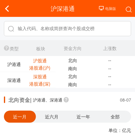
沪深港通
资金方向
上涨数
类型
板块
北向
--
沪股通
沪港通
港股通(沪)
南向
--
北向
--
深股通
深港通
港股通(深)
南向
--
北向资金|
沪港通、深港通
08-07
近一月
近六月
近一年
全部
单位：亿元