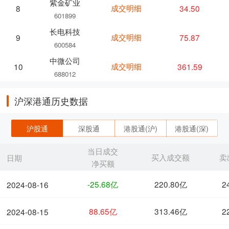
紫金矿业
成交明细
34.50
8
601899
长电科技
成交明细
75.87
9
600584
中微公司
成交明细
361.59
10
688012
沪深港通历史数据
沪股通
深股通
港股通(沪)
港股通(深)
当日成交
买入成交额
卖
日期
净买额
-25.68亿
220.80亿
2
2024-08-16
88.65亿
313.46亿
2
2024-08-15