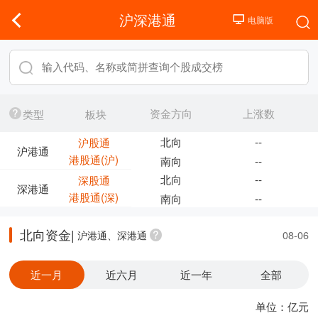
沪深港通
资金方向
上涨数
类型
板块
北向
--
沪股通
沪港通
港股通(沪)
南向
--
北向
--
深股通
深港通
港股通(深)
南向
--
北向资金|
沪港通、深港通
08-06
近一月
近六月
近一年
全部
单位：亿元