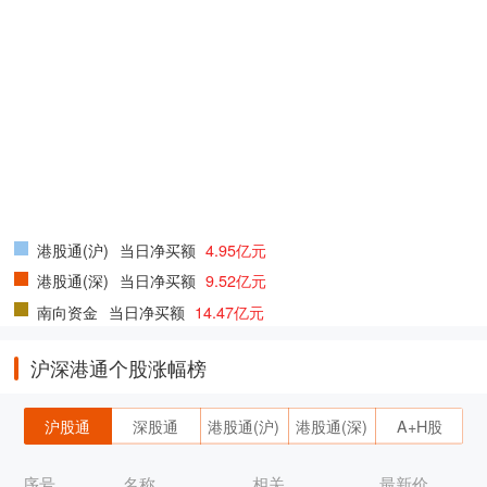
港股通(沪)
当日净买额
4.95亿元
港股通(深)
当日净买额
9.52亿元
南向资金
当日净买额
14.47亿元
沪深港通个股涨幅榜
沪股通
深股通
港股通(沪)
港股通(深)
A+H股
序号
名称
相关
最新价