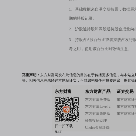
1、基础数据来自港交所披露，数据展
期的持股记录。
2、沪股通持股和深股通持股合成北向
3、持股占A股百分比或者持股占发行
考之用，使用该百分比时敬请注意。
郑重声明：
东方财富网发布此信息的目的在于传播更多信息，与本站立
等。相关信息并未经过本网站证实，不对您构成任何投资建议，据此操
东方财富
东方财富产品
证券交易
东方财富免费版
东方财富证
东方财富Level-2
东方财富在
东方财富策略版
东方财富证
妙想投研助理
扫一扫下载
Choice金融终端
APP