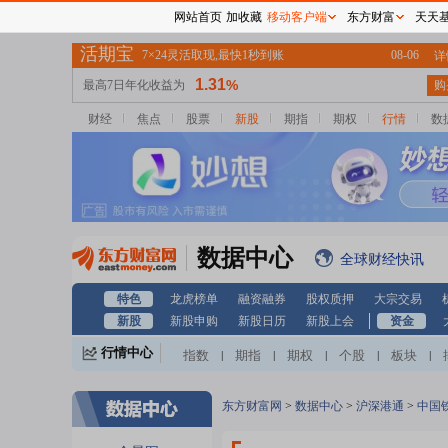
网站首页
加收藏
移动客户端
东方财富
天天
财经
焦点
股票
新股
期指
期权
行情
数
数据中心
全球财经快讯
特色
龙虎榜单
融资融券
股权质押
大宗交易
新股
新股申购
新股日历
新股上会
资金
行情中心
指数
期指
期权
个股
板块
|
|
|
|
|
东方财富网
>
数据中心
>
沪深港通
>
中国