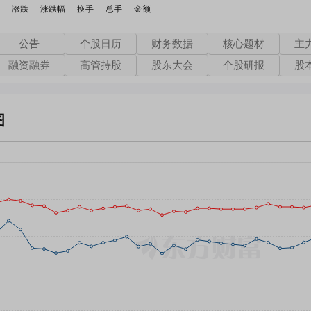
-
涨跌
-
涨跌幅
-
换手
-
总手
-
金额
-
公告
个股日历
财务数据
核心题材
主
融资融券
高管持股
股东大会
个股研报
股
图