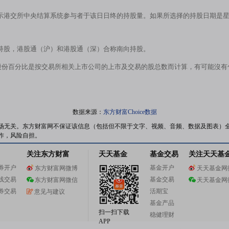
示港交所中央结算系统参与者于该日日终的持股量。如果所选择的持股日期是
持股，港股通（沪）和港股通（深）合称南向持股。
股份百分比是按交易所相关上市公司的上市及交易的股总数而计算，有可能沒
数据来源：
东方财富Choice数据
场无关。东方财富网不保证该信息（包括但不限于文字、视频、音频、数据及图表）
作，风险自担。
关注东方财富
天天基金
基金交易
关注天天基
券开户
基金开户
东方财富网微博
天天基金网
线交易
基金交易
东方财富网微信
天天基金网
券交易
活期宝
意见与建议
基金产品
扫一扫下载
稳健理财
APP