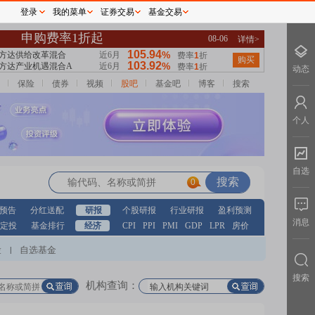
登录
我的菜单
证券交易
基金交易
动态
保险
债券
视频
股吧
基金吧
博客
搜索
个人
自选
0
预告
分红送配
研报
个股研报
行业研报
盈利预测
消息
定投
基金排行
经济
CPI
PPI
PMI
GDP
LPR
房价
股
自选基金
|
搜索
机构查询：