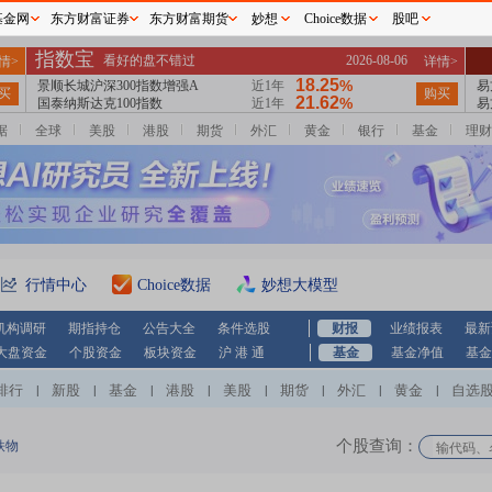
基金网
东方财富证券
东方财富期货
妙想
Choice数据
股吧
据
全球
美股
港股
期货
外汇
黄金
银行
基金
理财
行情中心
Choice数据
妙想大模型
机构调研
期指持仓
公告大全
条件选股
财报
业绩报表
最新
大盘资金
个股资金
板块资金
沪 港 通
基金
基金净值
基金
排行
新股
基金
港股
美股
期货
外汇
黄金
自选
|
|
|
|
|
|
|
|
个股查询：
铁物