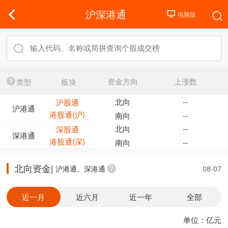
沪深港通
资金方向
上涨数
类型
板块
北向
--
沪股通
沪港通
港股通(沪)
南向
--
北向
--
深股通
深港通
港股通(深)
南向
--
北向资金|
沪港通、深港通
08-07
近一月
近六月
近一年
全部
单位：亿元