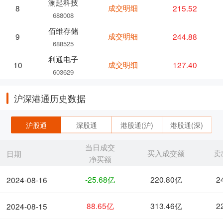
澜起科技
成交明细
215.52
8
688008
佰维存储
成交明细
244.88
9
688525
利通电子
成交明细
127.40
10
603629
沪深港通历史数据
沪股通
深股通
港股通(沪)
港股通(深)
当日成交
买入成交额
卖
日期
净买额
-25.68亿
220.80亿
2
2024-08-16
88.65亿
313.46亿
2
2024-08-15