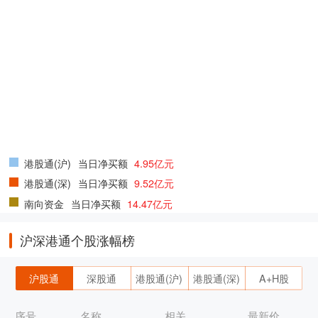
港股通(沪)
当日净买额
4.95亿元
港股通(深)
当日净买额
9.52亿元
南向资金
当日净买额
14.47亿元
沪深港通个股涨幅榜
沪股通
深股通
港股通(沪)
港股通(深)
A+H股
序号
名称
相关
最新价