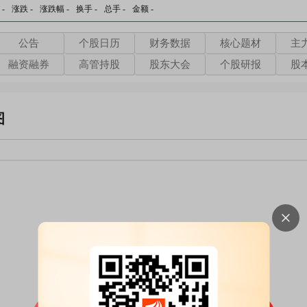
-
涨跌
-
涨跌幅
-
换手
-
总手
-
金额
-
公告
个股日历
财务数据
核心题材
主
融资融券
高管持股
股东大会
个股研报
股
图