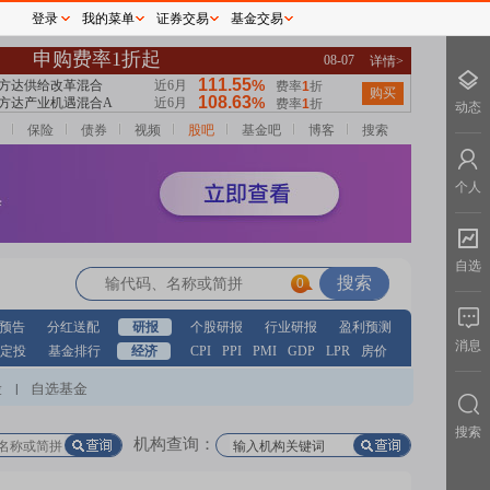
登录
我的菜单
证券交易
基金交易
动态
保险
债券
视频
股吧
基金吧
博客
搜索
个人
自选
0
预告
分红送配
研报
个股研报
行业研报
盈利预测
消息
定投
基金排行
经济
CPI
PPI
PMI
GDP
LPR
房价
股
自选基金
|
搜索
机构查询：