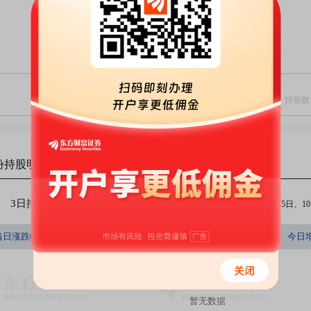
份
持股明细
3日排行
5日排行
10日排行
（注：今日、3日、5日、10日
持股数量占A股百分比
当日涨跌幅(%)
持股数量(股)
持股市值(元)
今日
(%)
暂无数据