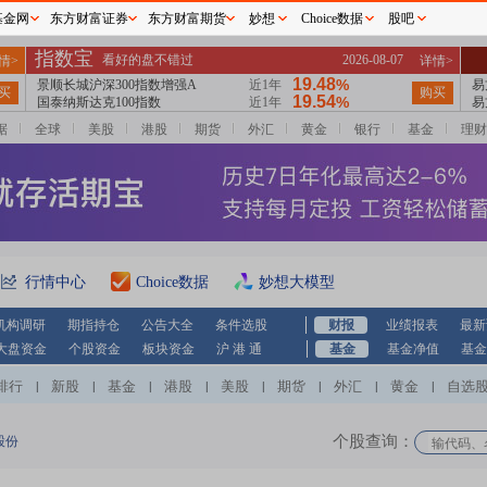
基金网
东方财富证券
东方财富期货
妙想
Choice数据
股吧
据
全球
美股
港股
期货
外汇
黄金
银行
基金
理财
行情中心
Choice数据
妙想大模型
机构调研
期指持仓
公告大全
条件选股
财报
业绩报表
最新
大盘资金
个股资金
板块资金
沪 港 通
基金
基金净值
基金
排行
新股
基金
港股
美股
期货
外汇
黄金
自选
|
|
|
|
|
|
|
|
个股查询：
股份