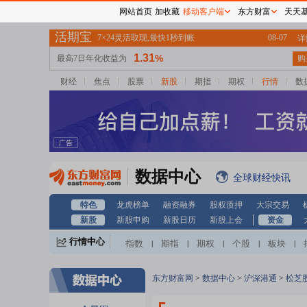
网站首页
加收藏
移动客户端
东方财富
天天
财经
焦点
股票
新股
期指
期权
行情
数
数据中心
全球财经快讯
特色
龙虎榜单
融资融券
股权质押
大宗交易
新股
新股申购
新股日历
新股上会
资金
行情中心
指数
期指
期权
个股
板块
|
|
|
|
|
东方财富网
>
数据中心
>
沪深港通
>
松芝