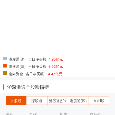
港股通(沪)
当日净买额
4.95亿元
港股通(深)
当日净买额
9.52亿元
南向资金
当日净买额
14.47亿元
沪深港通个股涨幅榜
沪股通
深股通
港股通(沪)
港股通(深)
A+H股
序号
名称
相关
最新价