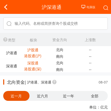
沪深港通
资金方向
上涨数
类型
板块
北向
--
沪股通
沪港通
港股通(沪)
南向
--
北向
--
深股通
深港通
港股通(深)
南向
--
北向资金|
沪港通、深港通
08-07
近一月
近六月
近一年
全部
单位：亿元