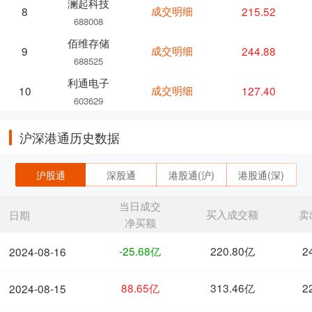
澜起科技
成交明细
215.52
8
688008
佰维存储
成交明细
244.88
9
688525
利通电子
成交明细
127.40
10
603629
沪深港通历史数据
沪股通
深股通
港股通(沪)
港股通(深)
当日成交
买入成交额
卖
日期
净买额
-25.68亿
220.80亿
2
2024-08-16
88.65亿
313.46亿
2
2024-08-15