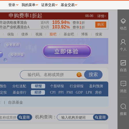
登录
我的菜单
证券交易
基金交易
动态
保险
债券
视频
股吧
基金吧
博客
搜索
个人
自选
0
预告
分红送配
研报
个股研报
行业研报
盈利预测
消息
定投
基金排行
经济
CPI
PPI
PMI
GDP
LPR
房价
股
自选基金
|
搜索
机构查询：