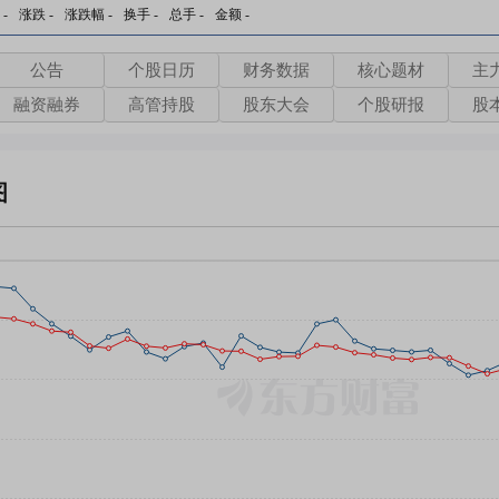
-
涨跌
-
涨跌幅
-
换手
-
总手
-
金额
-
公告
个股日历
财务数据
核心题材
主
融资融券
高管持股
股东大会
个股研报
股
图