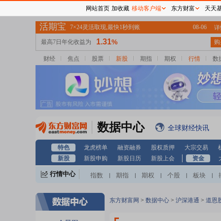
网站首页
加收藏
移动客户端
东方财富
天天
财经
焦点
股票
新股
期指
期权
行情
数
数据中心
全球财经快讯
特色
龙虎榜单
融资融券
股权质押
大宗交易
新股
新股申购
新股日历
新股上会
资金
行情中心
指数
期指
期权
个股
板块
|
|
|
|
|
东方财富网
>
数据中心
>
沪深港通
>
道恩