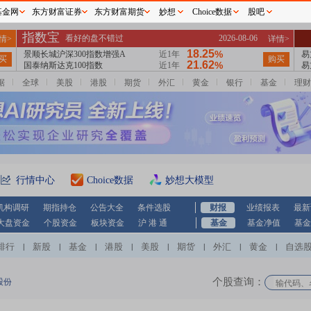
基金网
东方财富证券
东方财富期货
妙想
Choice数据
股吧
据
全球
美股
港股
期货
外汇
黄金
银行
基金
理财
行情中心
Choice数据
妙想大模型
机构调研
期指持仓
公告大全
条件选股
财报
业绩报表
最新
大盘资金
个股资金
板块资金
沪 港 通
基金
基金净值
基金
排行
新股
基金
港股
美股
期货
外汇
黄金
自选
|
|
|
|
|
|
|
|
个股查询：
股份