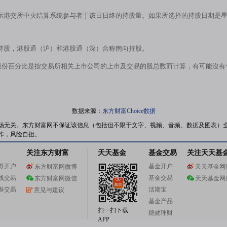
示港交所中央结算系统参与者于该日日终的持股量。如果所选择的持股日期是
持股，港股通（沪）和港股通（深）合称南向持股。
股份百分比是按交易所相关上市公司的上市及交易的股总数而计算，有可能沒
数据来源：
东方财富Choice数据
场无关。东方财富网不保证该信息（包括但不限于文字、视频、音频、数据及图表）
作，风险自担。
关注东方财富
天天基金
基金交易
关注天天基
券开户
基金开户
东方财富网微博
天天基金网
线交易
基金交易
东方财富网微信
天天基金网
券交易
活期宝
意见与建议
基金产品
扫一扫下载
稳健理财
APP