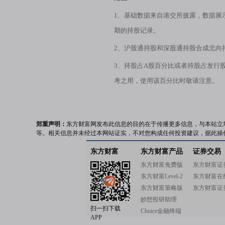
1、基础数据来自港交所披露，数据展
期的持股记录。
2、沪股通持股和深股通持股合成北向
3、持股占A股百分比或者持股占发行
考之用，使用该百分比时敬请注意。
郑重声明：
东方财富网发布此信息的目的在于传播更多信息，与本站立
等。相关信息并未经过本网站证实，不对您构成任何投资建议，据此操
东方财富
东方财富产品
证券交易
东方财富免费版
东方财富证
东方财富Level-2
东方财富在
东方财富策略版
东方财富证
妙想投研助理
扫一扫下载
Choice金融终端
APP