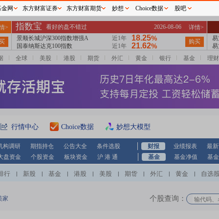
基金网
东方财富证券
东方财富期货
妙想
Choice数据
股吧
据
全球
美股
港股
期货
外汇
黄金
银行
基金
理财
行情中心
Choice数据
妙想大模型
机构调研
期指持仓
公告大全
条件选股
财报
业绩报表
最新
大盘资金
个股资金
板块资金
沪 港 通
基金
基金净值
基金
排行
新股
基金
港股
美股
期货
外汇
黄金
自选
|
|
|
|
|
|
|
|
个股查询：
美家