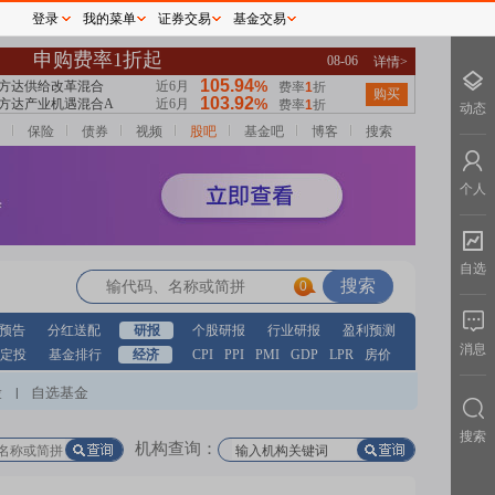
登录
我的菜单
证券交易
基金交易
动态
保险
债券
视频
股吧
基金吧
博客
搜索
个人
自选
0
预告
分红送配
研报
个股研报
行业研报
盈利预测
消息
定投
基金排行
经济
CPI
PPI
PMI
GDP
LPR
房价
股
自选基金
|
搜索
机构查询：