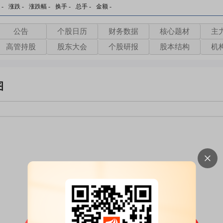
-
涨跌
-
涨跌幅
-
换手
-
总手
-
金额
-
公告
个股日历
财务数据
核心题材
主
高管持股
股东大会
个股研报
股本结构
机
图