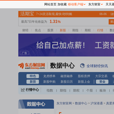
网站首页
加收藏
移动客户端
东方财富
天天
财经
焦点
股票
新股
期指
期权
行情
数
数据中心
全球财经快讯
特色
龙虎榜单
融资融券
股权质押
大宗交易
新股
新股申购
新股日历
新股上会
资金
行情中心
指数
期指
期权
个股
板块
|
|
|
|
|
东方财富网
>
数据中心
>
沪深港通
>
真爱