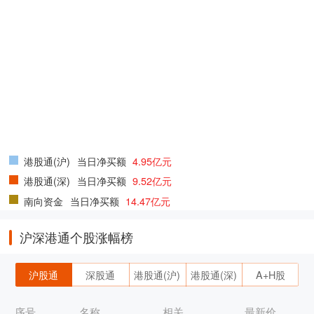
港股通(沪)
当日净买额
4.95亿元
港股通(深)
当日净买额
9.52亿元
南向资金
当日净买额
14.47亿元
沪深港通个股涨幅榜
沪股通
深股通
港股通(沪)
港股通(深)
A+H股
序号
名称
相关
最新价