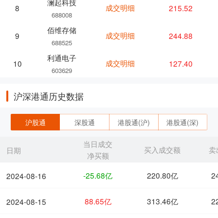
澜起科技
成交明细
215.52
8
688008
佰维存储
成交明细
244.88
9
688525
利通电子
成交明细
127.40
10
603629
沪深港通历史数据
沪股通
深股通
港股通(沪)
港股通(深)
当日成交
买入成交额
卖
日期
净买额
-25.68亿
220.80亿
2
2024-08-16
88.65亿
313.46亿
2
2024-08-15