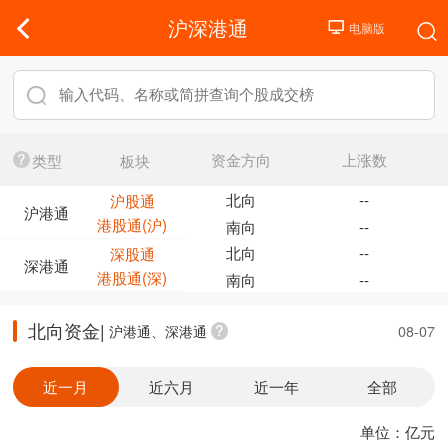
沪深港通
资金方向
上涨数
类型
板块
北向
--
沪股通
沪港通
港股通(沪)
南向
--
北向
--
深股通
深港通
港股通(深)
南向
--
北向资金|
沪港通、深港通
08-07
近一月
近六月
近一年
全部
单位：亿元