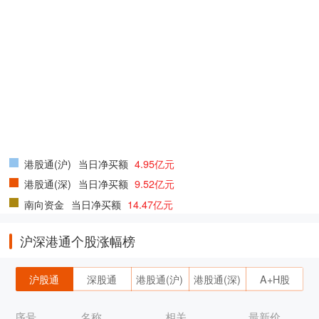
港股通(沪)
当日净买额
4.95亿元
港股通(深)
当日净买额
9.52亿元
南向资金
当日净买额
14.47亿元
沪深港通个股涨幅榜
沪股通
深股通
港股通(沪)
港股通(深)
A+H股
序号
名称
相关
最新价