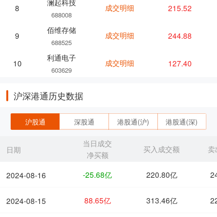
澜起科技
成交明细
215.52
8
688008
佰维存储
成交明细
244.88
9
688525
利通电子
成交明细
127.40
10
603629
沪深港通历史数据
沪股通
深股通
港股通(沪)
港股通(深)
当日成交
买入成交额
卖
日期
净买额
-25.68亿
220.80亿
2
2024-08-16
88.65亿
313.46亿
2
2024-08-15