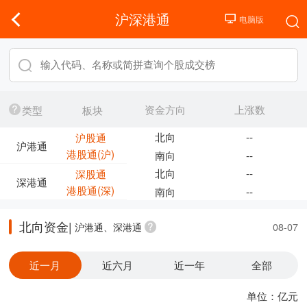
沪深港通
资金方向
上涨数
类型
板块
北向
--
沪股通
沪港通
港股通(沪)
南向
--
北向
--
深股通
深港通
港股通(深)
南向
--
北向资金|
沪港通、深港通
08-07
近一月
近六月
近一年
全部
单位：亿元