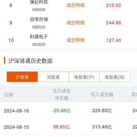
澜起科技
成交明细
215.52
8
688008
佰维存储
成交明细
244.88
9
688525
利通电子
成交明细
127.40
10
603629
沪深港通历史数据
沪股通
深股通
港股通(沪)
港股通(深)
当日成交
买入成交额
卖
日期
净买额
-25.68亿
220.80亿
2
2024-08-16
88.65亿
313.46亿
2
2024-08-15