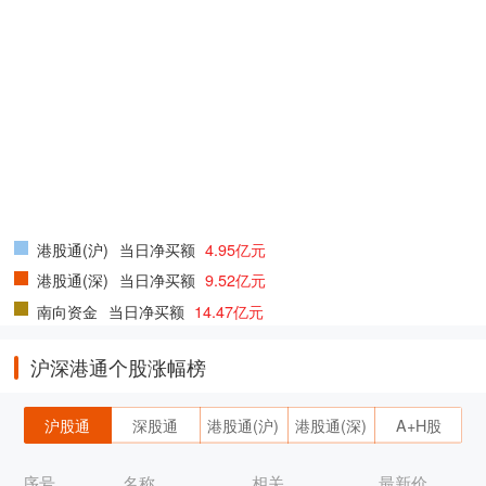
港股通(沪)
当日净买额
4.95亿元
港股通(深)
当日净买额
9.52亿元
南向资金
当日净买额
14.47亿元
沪深港通个股涨幅榜
沪股通
深股通
港股通(沪)
港股通(深)
A+H股
序号
名称
相关
最新价