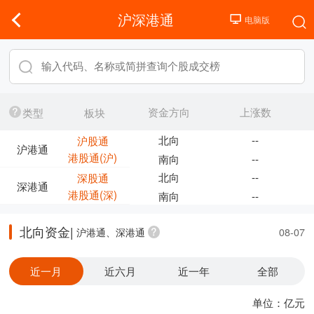
沪深港通
资金方向
上涨数
类型
板块
北向
--
沪股通
沪港通
港股通(沪)
南向
--
北向
--
深股通
深港通
港股通(深)
南向
--
北向资金|
沪港通、深港通
08-07
近一月
近六月
近一年
全部
单位：亿元