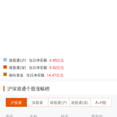
港股通(沪)
当日净买额
4.95亿元
港股通(深)
当日净买额
9.52亿元
南向资金
当日净买额
14.47亿元
沪深港通个股涨幅榜
沪股通
深股通
港股通(沪)
港股通(深)
A+H股
序号
名称
相关
最新价