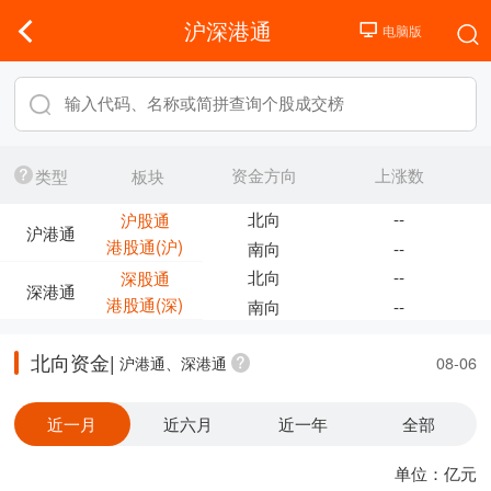
沪深港通
资金方向
上涨数
类型
板块
北向
--
沪股通
沪港通
港股通(沪)
南向
--
北向
--
深股通
深港通
港股通(深)
南向
--
北向资金|
沪港通、深港通
08-06
近一月
近六月
近一年
全部
单位：亿元