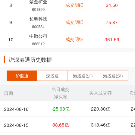
紫金矿业
成交明细
34.50
8
601899
长电科技
成交明细
75.87
9
600584
中微公司
成交明细
361.59
10
688012
沪深港通历史数据
沪股通
深股通
港股通(沪)
港股通(深)
当日成交
买入成交额
卖
日期
净买额
-25.68亿
220.80亿
2
2024-08-16
88.65亿
313.46亿
2
2024-08-15