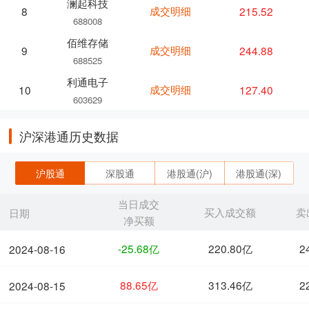
澜起科技
成交明细
215.52
8
688008
佰维存储
成交明细
244.88
9
688525
利通电子
成交明细
127.40
10
603629
沪深港通历史数据
沪股通
深股通
港股通(沪)
港股通(深)
当日成交
买入成交额
卖
日期
净买额
-25.68亿
220.80亿
2
2024-08-16
88.65亿
313.46亿
2
2024-08-15