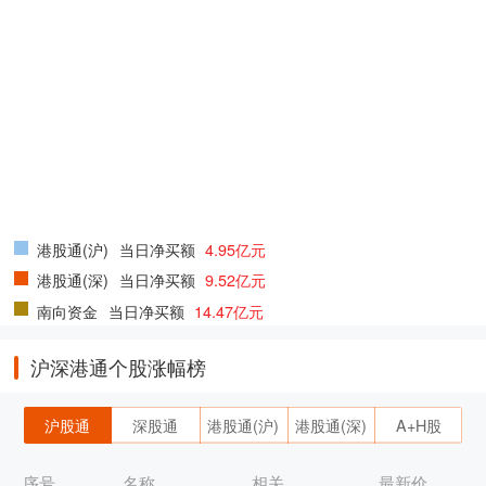
港股通(沪)
当日净买额
4.95亿元
港股通(深)
当日净买额
9.52亿元
南向资金
当日净买额
14.47亿元
沪深港通个股涨幅榜
沪股通
深股通
港股通(沪)
港股通(深)
A+H股
序号
名称
相关
最新价