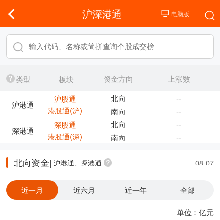
沪深港通
资金方向
上涨数
类型
板块
北向
--
沪股通
沪港通
港股通(沪)
南向
--
北向
--
深股通
深港通
港股通(深)
南向
--
北向资金|
沪港通、深港通
08-07
近一月
近六月
近一年
全部
单位：亿元