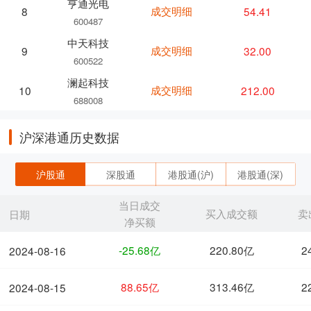
亨通光电
成交明细
54.41
8
600487
中天科技
成交明细
32.00
9
600522
澜起科技
成交明细
212.00
10
688008
沪深港通历史数据
沪股通
深股通
港股通(沪)
港股通(深)
当日成交
买入成交额
卖
日期
净买额
-25.68亿
220.80亿
2
2024-08-16
88.65亿
313.46亿
2
2024-08-15