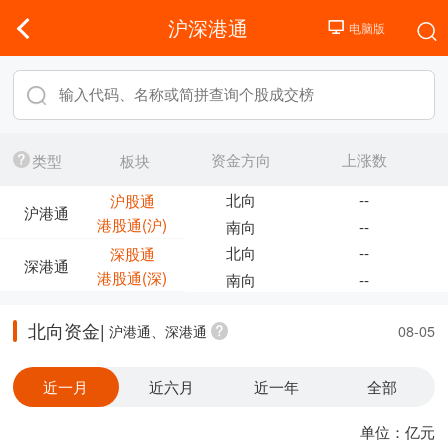
沪深港通
资金方向
上涨数
类型
板块
北向
--
沪股通
沪港通
港股通(沪)
南向
--
北向
--
深股通
深港通
港股通(深)
南向
--
北向资金|
沪港通、深港通
08-05
近一月
近六月
近一年
全部
单位：亿元