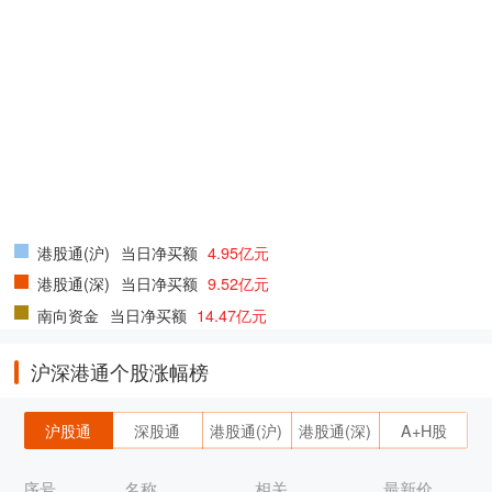
港股通(沪)
当日净买额
4.95亿元
港股通(深)
当日净买额
9.52亿元
南向资金
当日净买额
14.47亿元
沪深港通个股涨幅榜
沪股通
深股通
港股通(沪)
港股通(深)
A+H股
序号
名称
相关
最新价