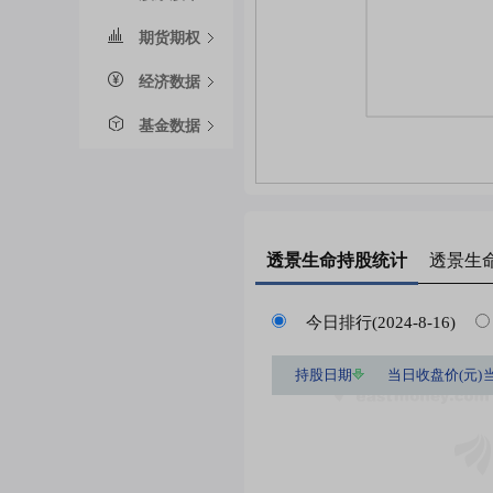
期货期权
经济数据
基金数据
透景生命
持股统计
透景生
今日排行(2024-8-16)
持股日期
当日收盘价(元)