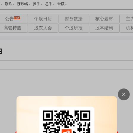
-
涨跌
-
涨跌幅
-
换手
-
总手
-
金额
-
公告
个股日历
财务数据
核心题材
主
高管持股
股东大会
个股研报
股本结构
机
图