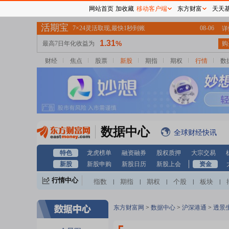
网站首页
加收藏
移动客户端
东方财富
天天
财经
焦点
股票
新股
期指
期权
行情
数
数据中心
全球财经快讯
特色
龙虎榜单
融资融券
股权质押
大宗交易
新股
新股申购
新股日历
新股上会
资金
行情中心
指数
期指
期权
个股
板块
|
|
|
|
|
东方财富网
>
数据中心
>
沪深港通
>
透景