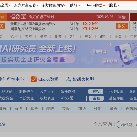
基金网
东方财富证券
东方财富期货
妙想
Choice数据
股吧
据
全球
美股
港股
期货
外汇
黄金
银行
基金
理财
行情中心
Choice数据
妙想大模型
机构调研
期指持仓
公告大全
条件选股
财报
业绩报表
最新
大盘资金
个股资金
板块资金
沪 港 通
基金
基金净值
基金
排行
新股
基金
港股
美股
期货
外汇
黄金
自选
|
|
|
|
|
|
|
|
个股查询：
生命