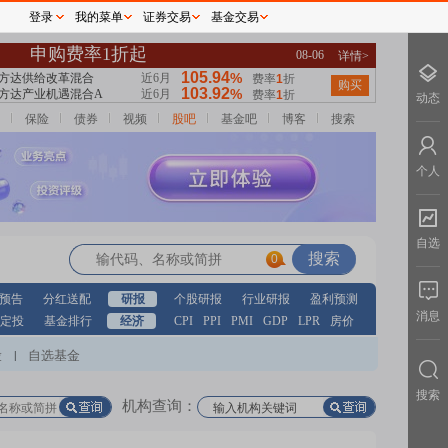
登录
我的菜单
证券交易
基金交易
动态
保险
债券
视频
股吧
基金吧
博客
搜索
个人
自选
0
预告
分红送配
研报
个股研报
行业研报
盈利预测
消息
定投
基金排行
经济
CPI
PPI
PMI
GDP
LPR
房价
股
自选基金
|
搜索
机构查询：