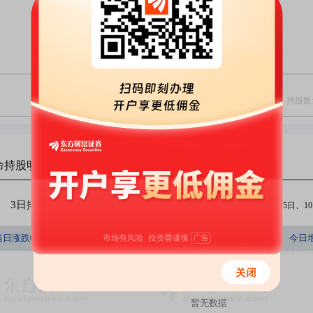
命
持股明细
3日排行
5日排行
10日排行
（注：今日、3日、5日、10日
持股数量占A股百分比
当日涨跌幅(%)
持股数量(股)
持股市值(元)
今日
(%)
暂无数据