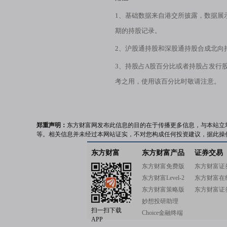
1、基础数据来自港交所披露，数据展
期的持股记录。
2、沪股通持股和深股通持股合成北向
3、持股占A股百分比或者持股占发行
考之用，使用该百分比时敬请注意。
郑重声明：
东方财富网发布此信息的目的在于传播更多信息，与本站立
等。相关信息并未经过本网站证实，不对您构成任何投资建议，据此操
东方财富
东方财富产品
证券交易
东方财富免费版
东方财富证
东方财富Level-2
东方财富在
东方财富策略版
东方财富证
妙想投研助理
扫一扫下载
Choice金融终端
APP