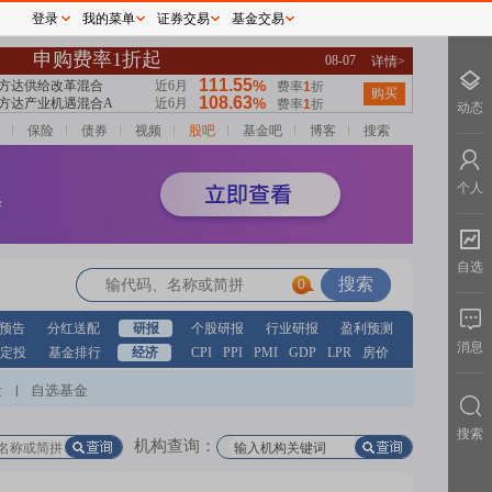
登录
我的菜单
证券交易
基金交易
动态
保险
债券
视频
股吧
基金吧
博客
搜索
个人
自选
0
预告
分红送配
研报
个股研报
行业研报
盈利预测
消息
定投
基金排行
经济
CPI
PPI
PMI
GDP
LPR
房价
股
自选基金
|
搜索
机构查询：