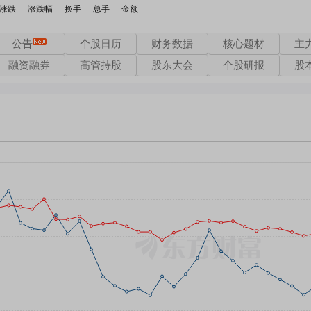
涨跌
-
涨跌幅
-
换手
-
总手
-
金额
-
公告
个股日历
财务数据
核心题材
主
融资融券
高管持股
股东大会
个股研报
股