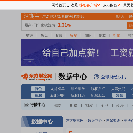
网站首页
加收藏
移动客户端
东方财富
天天
财经
焦点
股票
新股
期指
期权
行情
数
数据中心
全球财经快讯
特色
龙虎榜单
融资融券
股权质押
大宗交易
新股
新股申购
新股日历
新股上会
资金
行情中心
指数
期指
期权
个股
板块
|
|
|
|
|
东方财富网
>
数据中心
>
沪深港通
>
英搏