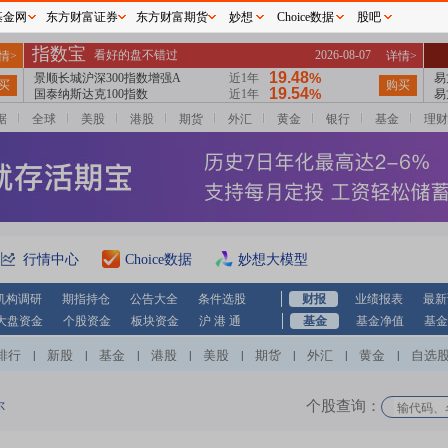
基金网
东方财富证券
东方财富期货
妙想
Choice数据
股吧
据
全球
美股
港股
期货
外汇
黄金
银行
基金
理财
行情中心
Choice数据
妙想大模型
机构调研
期指持仓
公告大全
条件选股
财报
业绩报表
最新
大盘资金
个股资金
板块资金
沪 港 通
基金
基金净值
基金
排行
新股
基金
港股
美股
期货
外汇
黄金
自选
|
|
|
|
|
|
|
|
个股查询：
尔