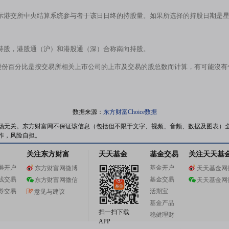
示港交所中央结算系统参与者于该日日终的持股量。如果所选择的持股日期是
持股，港股通（沪）和港股通（深）合称南向持股。
股份百分比是按交易所相关上市公司的上市及交易的股总数而计算，有可能沒
数据来源：
东方财富Choice数据
场无关。东方财富网不保证该信息（包括但不限于文字、视频、音频、数据及图表）
作，风险自担。
关注东方财富
天天基金
基金交易
关注天天基
券开户
基金开户
东方财富网微博
天天基金网
线交易
基金交易
东方财富网微信
天天基金网
券交易
活期宝
意见与建议
基金产品
扫一扫下载
稳健理财
APP