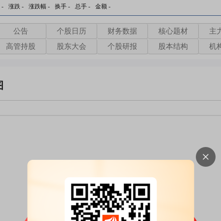
-
涨跌
-
涨跌幅
-
换手
-
总手
-
金额
-
公告
个股日历
财务数据
核心题材
主
高管持股
股东大会
个股研报
股本结构
机
图