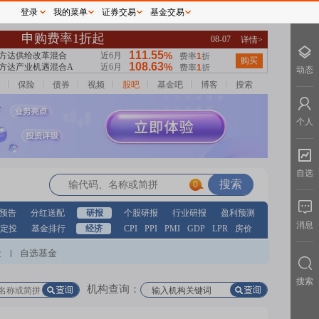
登录
我的菜单
证券交易
基金交易
动态
保险
债券
视频
股吧
基金吧
博客
搜索
个人
自选
0
预告
分红送配
研报
个股研报
行业研报
盈利预测
消息
定投
基金排行
经济
CPI
PPI
PMI
GDP
LPR
房价
股
自选基金
|
搜索
机构查询：