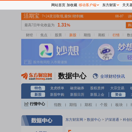
网站首页
加收藏
移动客户端
东方财富
天天
财经
焦点
股票
新股
期指
期权
行情
数
数据中心
全球财经快讯
特色
龙虎榜单
融资融券
股权质押
大宗交易
新股
新股申购
新股日历
新股上会
资金
行情中心
指数
期指
期权
个股
板块
|
|
|
|
|
东方财富网
>
数据中心
>
沪深港通
>
科创