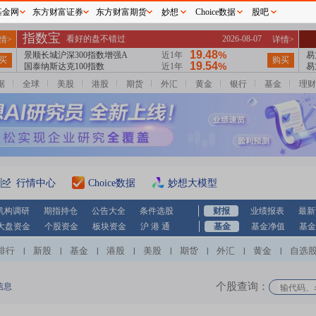
基金网
东方财富证券
东方财富期货
妙想
Choice数据
股吧
据
全球
美股
港股
期货
外汇
黄金
银行
基金
理财
行情中心
Choice数据
妙想大模型
机构调研
期指持仓
公告大全
条件选股
财报
业绩报表
最新
大盘资金
个股资金
板块资金
沪 港 通
基金
基金净值
基金
排行
新股
基金
港股
美股
期货
外汇
黄金
自选
|
|
|
|
|
|
|
|
个股查询：
信息