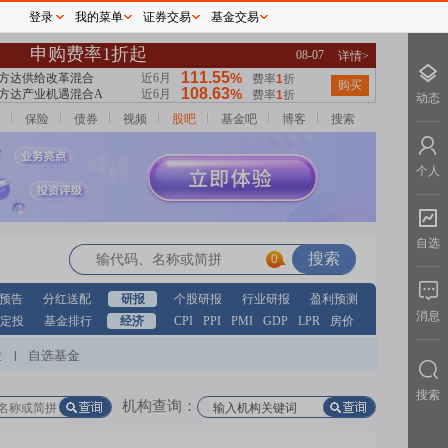
登录
我的菜单
证券交易
基金交易
动态
保险
债券
视频
股吧
基金吧
博客
搜索
个人
自选
0
预告
分红送配
研报
个股研报
行业研报
盈利预测
消息
定投
基金排行
经济
CPI
PPI
PMI
GDP
LPR
房价
股
自选基金
|
搜索
机构查询：