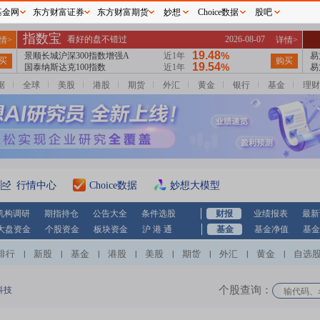
基金网
东方财富证券
东方财富期货
妙想
Choice数据
股吧
据
全球
美股
港股
期货
外汇
黄金
银行
基金
理财
行情中心
Choice数据
妙想大模型
机构调研
期指持仓
公告大全
条件选股
财报
业绩报表
最新
大盘资金
个股资金
板块资金
沪 港 通
基金
基金净值
基金
排行
新股
基金
港股
美股
期货
外汇
黄金
自选
|
|
|
|
|
|
|
|
个股查询：
科技