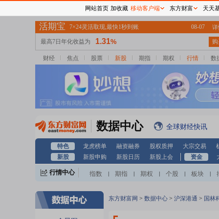
网站首页
加收藏
移动客户端
东方财富
天天
财经
焦点
股票
新股
期指
期权
行情
数
数据中心
全球财经快讯
特色
龙虎榜单
融资融券
股权质押
大宗交易
新股
新股申购
新股日历
新股上会
资金
行情中心
指数
期指
期权
个股
板块
|
|
|
|
|
东方财富网
>
数据中心
>
沪深港通
>
国林