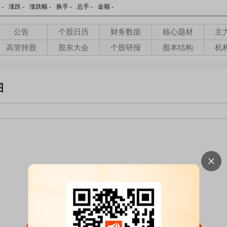
-
涨跌
-
涨跌幅
-
换手
-
总手
-
金额
-
公告
个股日历
财务数据
核心题材
主
高管持股
股东大会
个股研报
股本结构
机
图