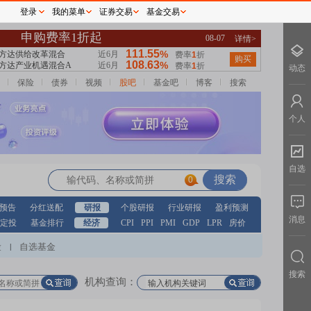
登录
我的菜单
证券交易
基金交易
动态
保险
债券
视频
股吧
基金吧
博客
搜索
个人
自选
0
预告
分红送配
研报
个股研报
行业研报
盈利预测
消息
定投
基金排行
经济
CPI
PPI
PMI
GDP
LPR
房价
股
自选基金
|
搜索
机构查询：