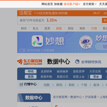
网站首页
加收藏
移动客户端
东方财富
天天
财经
焦点
股票
新股
期指
期权
行情
数
数据中心
全球财经快讯
特色
龙虎榜单
融资融券
股权质押
大宗交易
新股
新股申购
新股日历
新股上会
资金
行情中心
指数
期指
期权
个股
板块
|
|
|
|
|
东方财富网
>
数据中心
>
沪深港通
>
上海