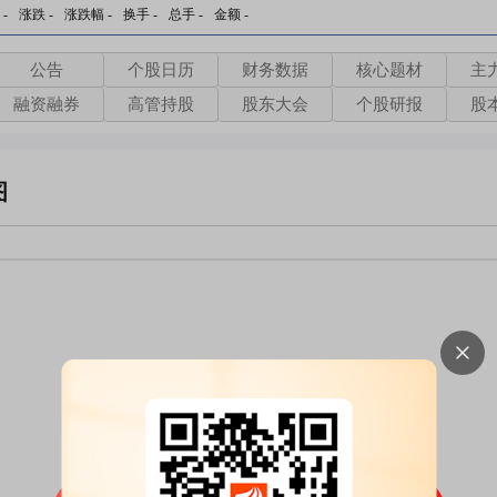
-
涨跌
-
涨跌幅
-
换手
-
总手
-
金额
-
公告
个股日历
财务数据
核心题材
主
融资融券
高管持股
股东大会
个股研报
股
图