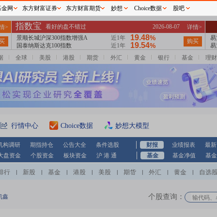
基金网
东方财富证券
东方财富期货
妙想
Choice数据
股吧
据
全球
美股
港股
期货
外汇
黄金
银行
基金
理财
行情中心
Choice数据
妙想大模型
机构调研
期指持仓
公告大全
条件选股
财报
业绩报表
最新
大盘资金
个股资金
板块资金
沪 港 通
基金
基金净值
基金
排行
新股
基金
港股
美股
期货
外汇
黄金
自选
|
|
|
|
|
|
|
|
个股查询：
凯鑫