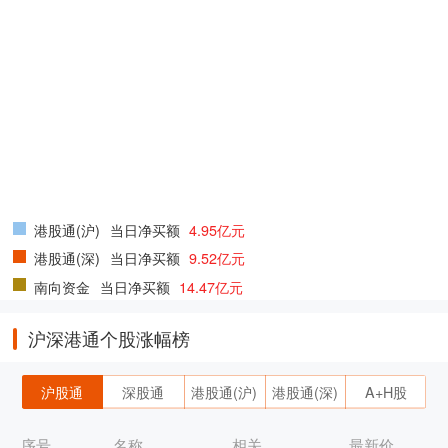
港股通(沪)
当日净买额
4.95亿元
港股通(深)
当日净买额
9.52亿元
南向资金
当日净买额
14.47亿元
沪深港通个股涨幅榜
沪股通
深股通
港股通(沪)
港股通(深)
A+H股
序号
名称
相关
最新价