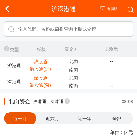
沪深港通
资金方向
上涨数
类型
板块
北向
--
沪股通
沪港通
港股通(沪)
南向
--
北向
--
深股通
深港通
港股通(深)
南向
--
北向资金|
沪港通、深港通
08-06
近一月
近六月
近一年
全部
单位：亿元