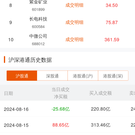
紫金矿业
成交明细
34.50
8
601899
长电科技
成交明细
75.87
9
600584
中微公司
成交明细
361.59
10
688012
沪深港通历史数据
沪股通
深股通
港股通(沪)
港股通(深)
当日成交
买入成交额
卖
日期
净买额
-25.68亿
220.80亿
2
2024-08-16
88.65亿
313.46亿
2
2024-08-15