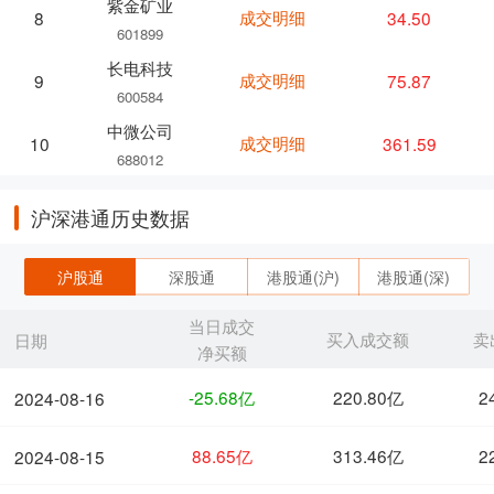
紫金矿业
成交明细
34.50
8
601899
长电科技
成交明细
75.87
9
600584
中微公司
成交明细
361.59
10
688012
沪深港通历史数据
沪股通
深股通
港股通(沪)
港股通(深)
当日成交
买入成交额
卖
日期
净买额
-25.68亿
220.80亿
2
2024-08-16
88.65亿
313.46亿
2
2024-08-15