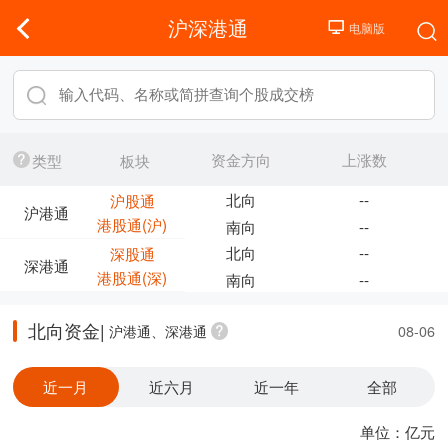
沪深港通
资金方向
上涨数
类型
板块
北向
--
沪股通
沪港通
港股通(沪)
南向
--
北向
--
深股通
深港通
港股通(深)
南向
--
北向资金|
沪港通、深港通
08-06
近一月
近六月
近一年
全部
单位：亿元