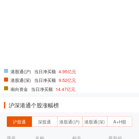
港股通(沪)
当日净买额
4.95亿元
港股通(深)
当日净买额
9.52亿元
南向资金
当日净买额
14.47亿元
沪深港通个股涨幅榜
沪股通
深股通
港股通(沪)
港股通(深)
A+H股
序号
名称
相关
最新价