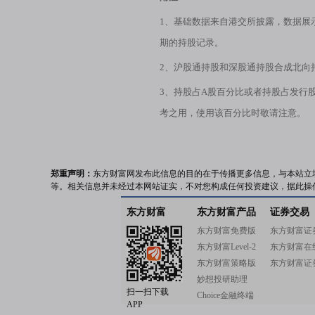
1、基础数据来自港交所披露，数据展
期的持股记录。
2、沪股通持股和深股通持股合成北向
3、持股占A股百分比或者持股占发行
考之用，使用该百分比时敬请注意。
郑重声明：
东方财富网发布此信息的目的在于传播更多信息，与本站立
等。相关信息并未经过本网站证实，不对您构成任何投资建议，据此操
东方财富
东方财富产品
证券交易
东方财富免费版
东方财富证
东方财富Level-2
东方财富在
东方财富策略版
东方财富证
妙想投研助理
扫一扫下载
Choice金融终端
APP