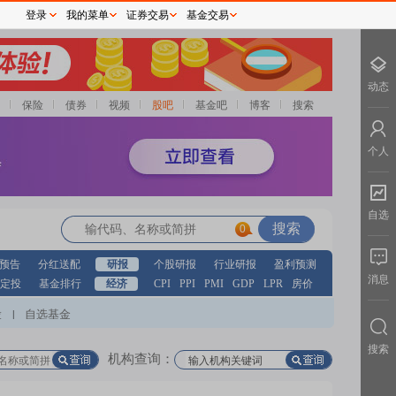
登录
我的菜单
证券交易
基金交易
动态
保险
债券
视频
股吧
基金吧
博客
搜索
个人
自选
0
预告
分红送配
研报
个股研报
行业研报
盈利预测
消息
定投
基金排行
经济
CPI
PPI
PMI
GDP
LPR
房价
股
自选基金
|
搜索
机构查询：