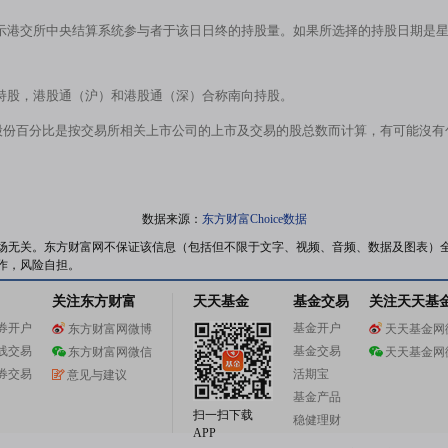
示港交所中央结算系统参与者于该日日终的持股量。如果所选择的持股日期是
持股，港股通（沪）和港股通（深）合称南向持股。
股份百分比是按交易所相关上市公司的上市及交易的股总数而计算，有可能沒
数据来源：
东方财富Choice数据
场无关。东方财富网不保证该信息（包括但不限于文字、视频、音频、数据及图表）
作，风险自担。
关注东方财富
天天基金
基金交易
关注天天基
券开户
基金开户
东方财富网微博
天天基金网
线交易
基金交易
东方财富网微信
天天基金网
券交易
活期宝
意见与建议
基金产品
扫一扫下载
稳健理财
APP