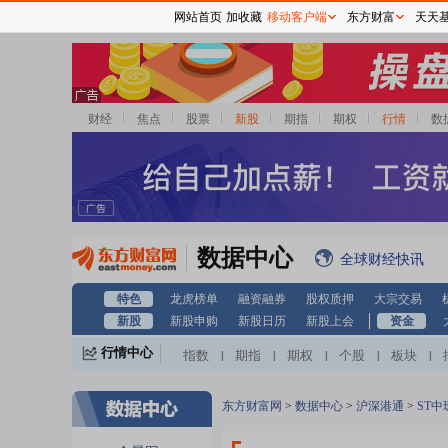
网站首页
加收藏
移动客户端
东方财富
天天
财经
焦点
股票
新股
期指
期权
行情
数
数据中心
全球财经快讯
特色
龙虎榜单
融资融券
股权质押
大宗交易
新股
新股申购
新股日历
新股上会
资金
行情中心
指数
期指
期权
个股
板块
|
|
|
|
|
东方财富网
>
数据中心
>
沪深港通
>
ST中