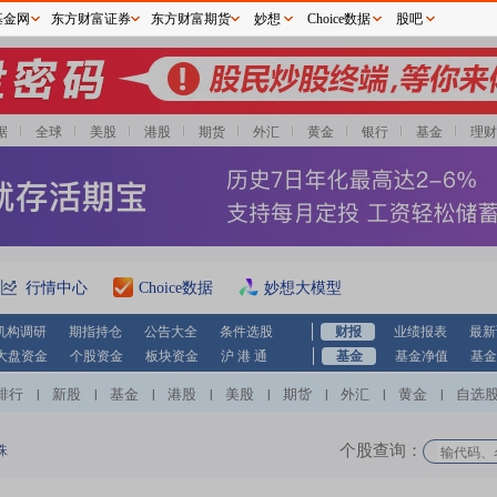
基金网
东方财富证券
东方财富期货
妙想
Choice数据
股吧
据
全球
美股
港股
期货
外汇
黄金
银行
基金
理财
行情中心
Choice数据
妙想大模型
机构调研
期指持仓
公告大全
条件选股
财报
业绩报表
最新
大盘资金
个股资金
板块资金
沪 港 通
基金
基金净值
基金
排行
新股
基金
港股
美股
期货
外汇
黄金
自选
|
|
|
|
|
|
|
|
个股查询：
珠