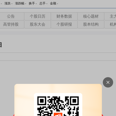
-
涨跌
-
涨跌幅
-
换手
-
总手
-
金额
-
公告
个股日历
财务数据
核心题材
主
高管持股
股东大会
个股研报
股本结构
机
图