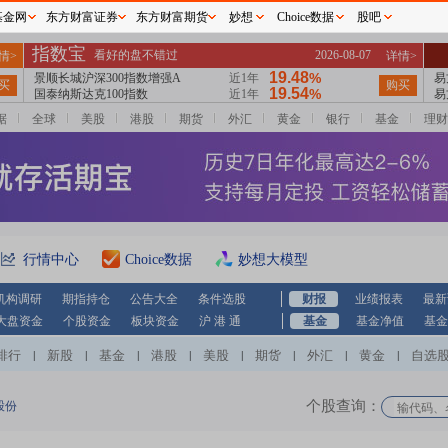
基金网
东方财富证券
东方财富期货
妙想
Choice数据
股吧
据
全球
美股
港股
期货
外汇
黄金
银行
基金
理财
行情中心
Choice数据
妙想大模型
机构调研
期指持仓
公告大全
条件选股
财报
业绩报表
最新
大盘资金
个股资金
板块资金
沪 港 通
基金
基金净值
基金
排行
新股
基金
港股
美股
期货
外汇
黄金
自选
|
|
|
|
|
|
|
|
个股查询：
股份