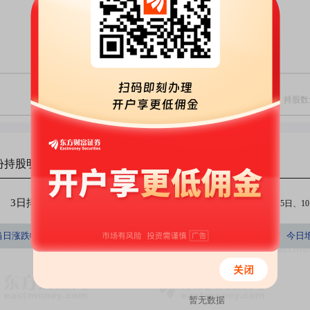
份
持股明细
3日排行
5日排行
10日排行
（注：今日、3日、5日、10日
持股数量占A股百分比
当日涨跌幅(%)
持股数量(股)
持股市值(元)
今日
(%)
暂无数据