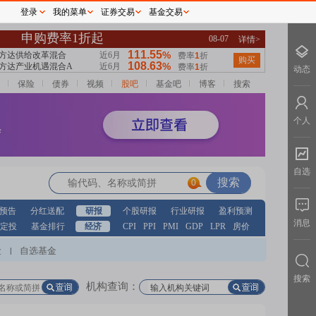
登录
我的菜单
证券交易
基金交易
动态
保险
债券
视频
股吧
基金吧
博客
搜索
个人
自选
0
预告
分红送配
研报
个股研报
行业研报
盈利预测
消息
定投
基金排行
经济
CPI
PPI
PMI
GDP
LPR
房价
股
自选基金
|
搜索
机构查询：