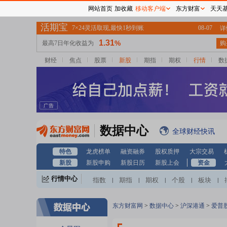
网站首页
加收藏
移动客户端
东方财富
天天
财经
焦点
股票
新股
期指
期权
行情
数
数据中心
全球财经快讯
特色
龙虎榜单
融资融券
股权质押
大宗交易
新股
新股申购
新股日历
新股上会
资金
行情中心
指数
期指
期权
个股
板块
|
|
|
|
|
东方财富网
>
数据中心
>
沪深港通
>
爱普