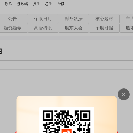
-
涨跌
-
涨跌幅
-
换手
-
总手
-
金额
-
公告
个股日历
财务数据
核心题材
主
融资融券
高管持股
股东大会
个股研报
股
图