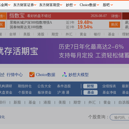
基金网
东方财富证券
东方财富期货
妙想
Choice数据
股吧
据
全球
美股
港股
期货
外汇
黄金
银行
基金
理财
行情中心
Choice数据
妙想大模型
机构调研
期指持仓
公告大全
条件选股
财报
业绩报表
最新
大盘资金
个股资金
板块资金
沪 港 通
基金
基金净值
基金
排行
新股
基金
港股
美股
期货
外汇
黄金
自选
|
|
|
|
|
|
|
|
个股查询：
催化