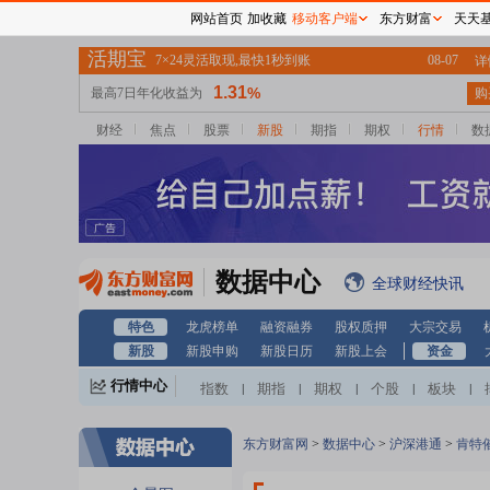
网站首页
加收藏
移动客户端
东方财富
天天
财经
焦点
股票
新股
期指
期权
行情
数
数据中心
全球财经快讯
特色
龙虎榜单
融资融券
股权质押
大宗交易
新股
新股申购
新股日历
新股上会
资金
行情中心
指数
期指
期权
个股
板块
|
|
|
|
|
东方财富网
>
数据中心
>
沪深港通
>
肯特