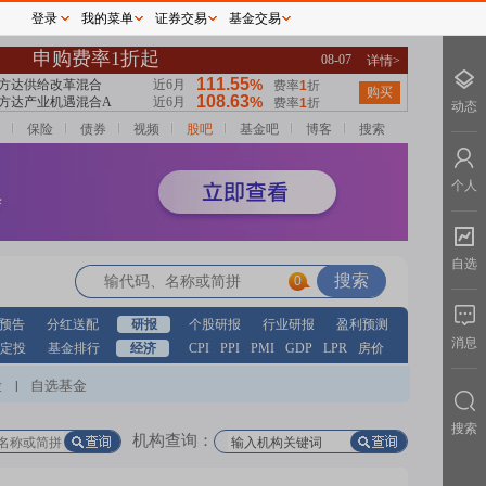
登录
我的菜单
证券交易
基金交易
动态
保险
债券
视频
股吧
基金吧
博客
搜索
个人
自选
0
预告
分红送配
研报
个股研报
行业研报
盈利预测
消息
定投
基金排行
经济
CPI
PPI
PMI
GDP
LPR
房价
股
自选基金
|
搜索
机构查询：