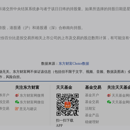
示港交所中央结算系统参与者于该日日终的持股量。如果所选择的持股日期是
持股，港股通（沪）和港股通（深）合称南向持股。
股份百分比是按交易所相关上市公司的上市及交易的股总数而计算，有可能沒
数据来源：
东方财富Choice数据
场无关。东方财富网不保证该信息（包括但不限于文字、视频、音频、数据及图表）
作，风险自担。
关注东方财富
天天基金
基金交易
关注天天基
券开户
基金开户
东方财富网微博
天天基金网
线交易
基金交易
东方财富网微信
天天基金网
券交易
活期宝
意见与建议
基金产品
扫一扫下载
稳健理财
APP