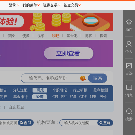
登录
我的菜单
证券交易
基金交易
动态
保险
债券
视频
股吧
基金吧
博客
搜索
个人
自选
0
预告
分红送配
研报
个股研报
行业研报
盈利预测
消息
定投
基金排行
经济
CPI
PPI
PMI
GDP
LPR
房价
股
自选基金
|
搜索
机构查询：