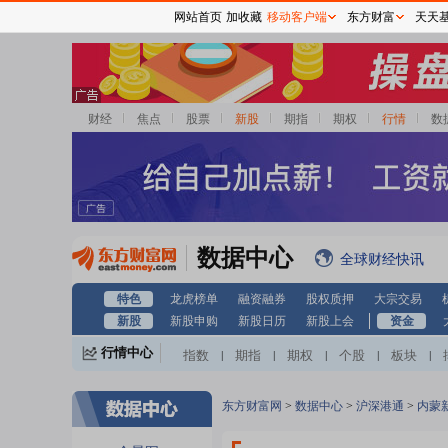
网站首页
加收藏
移动客户端
东方财富
天天
财经
焦点
股票
新股
期指
期权
行情
数
数据中心
全球财经快讯
特色
龙虎榜单
融资融券
股权质押
大宗交易
新股
新股申购
新股日历
新股上会
资金
行情中心
指数
期指
期权
个股
板块
|
|
|
|
|
东方财富网
>
数据中心
>
沪深港通
>
内蒙