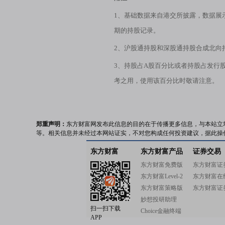
1、基础数据来自港交所披露，数据展
期的持股记录。
2、沪股通持股和深股通持股合成北向
3、持股占A股百分比或者持股占发行
考之用，使用该百分比时敬请注意。
郑重声明：
东方财富网发布此信息的目的在于传播更多信息，与本站立
等。相关信息并未经过本网站证实，不对您构成任何投资建议，据此操
东方财富
东方财富产品
证券交易
东方财富免费版
东方财富证
东方财富Level-2
东方财富在
东方财富策略版
东方财富证
妙想投研助理
扫一扫下载
Choice金融终端
APP