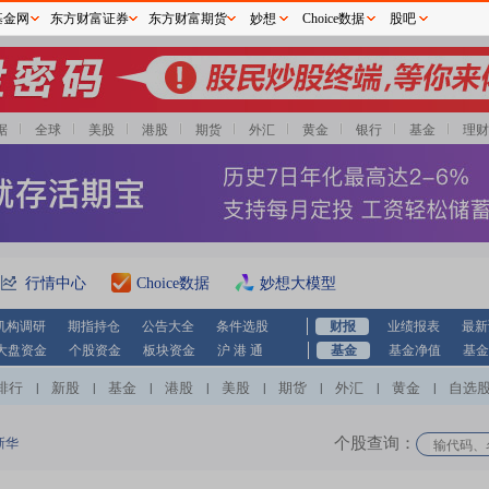
基金网
东方财富证券
东方财富期货
妙想
Choice数据
股吧
据
全球
美股
港股
期货
外汇
黄金
银行
基金
理财
行情中心
Choice数据
妙想大模型
机构调研
期指持仓
公告大全
条件选股
财报
业绩报表
最新
大盘资金
个股资金
板块资金
沪 港 通
基金
基金净值
基金
排行
新股
基金
港股
美股
期货
外汇
黄金
自选
|
|
|
|
|
|
|
|
个股查询：
新华