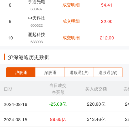
亨通光电
成交明细
54.41
8
600487
中天科技
成交明细
32.00
9
600522
澜起科技
成交明细
212.00
10
688008
沪深港通历史数据
沪股通
深股通
港股通(沪)
港股通(深)
当日成交
买入成交额
卖
日期
净买额
-25.68亿
220.80亿
2
2024-08-16
88.65亿
313.46亿
2
2024-08-15