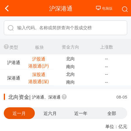
沪深港通
资金方向
上涨数
类型
板块
北向
--
沪股通
沪港通
港股通(沪)
南向
--
北向
--
深股通
深港通
港股通(深)
南向
--
北向资金|
沪港通、深港通
08-05
近一月
近六月
近一年
全部
单位：亿元