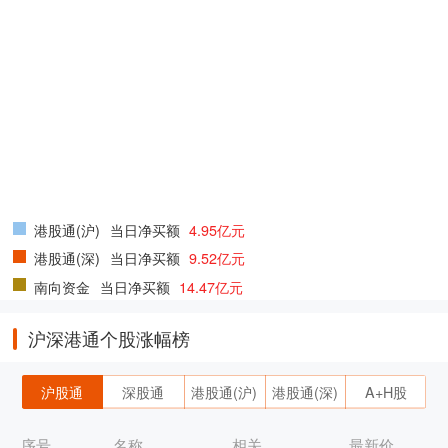
港股通(沪)
当日净买额
4.95亿元
港股通(深)
当日净买额
9.52亿元
南向资金
当日净买额
14.47亿元
沪深港通个股涨幅榜
沪股通
深股通
港股通(沪)
港股通(深)
A+H股
序号
名称
相关
最新价