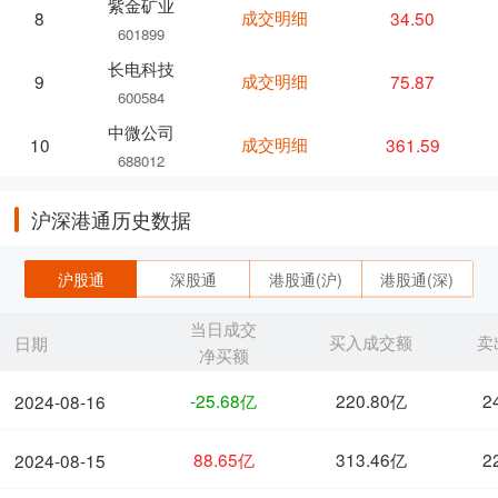
紫金矿业
成交明细
34.50
8
601899
长电科技
成交明细
75.87
9
600584
中微公司
成交明细
361.59
10
688012
沪深港通历史数据
沪股通
深股通
港股通(沪)
港股通(深)
当日成交
买入成交额
卖
日期
净买额
-25.68亿
220.80亿
2
2024-08-16
88.65亿
313.46亿
2
2024-08-15