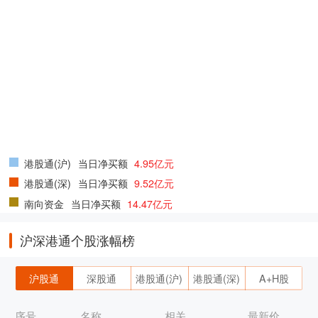
港股通(沪)
当日净买额
4.95亿元
港股通(深)
当日净买额
9.52亿元
南向资金
当日净买额
14.47亿元
沪深港通个股涨幅榜
沪股通
深股通
港股通(沪)
港股通(深)
A+H股
序号
名称
相关
最新价