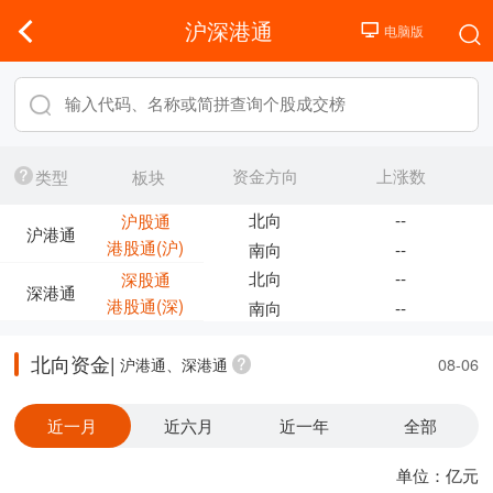
沪深港通
资金方向
上涨数
类型
板块
北向
--
沪股通
沪港通
港股通(沪)
南向
--
北向
--
深股通
深港通
港股通(深)
南向
--
北向资金|
沪港通、深港通
08-06
近一月
近六月
近一年
全部
单位：亿元