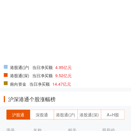
港股通(沪)
当日净买额
4.95亿元
港股通(深)
当日净买额
9.52亿元
南向资金
当日净买额
14.47亿元
沪深港通个股涨幅榜
沪股通
深股通
港股通(沪)
港股通(深)
A+H股
序号
名称
相关
最新价