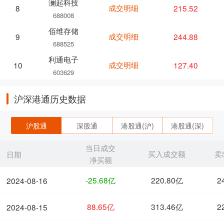
澜起科技
成交明细
215.52
8
688008
佰维存储
成交明细
244.88
9
688525
利通电子
成交明细
127.40
10
603629
沪深港通历史数据
沪股通
深股通
港股通(沪)
港股通(深)
当日成交
买入成交额
卖
日期
净买额
-25.68亿
220.80亿
2
2024-08-16
88.65亿
313.46亿
2
2024-08-15