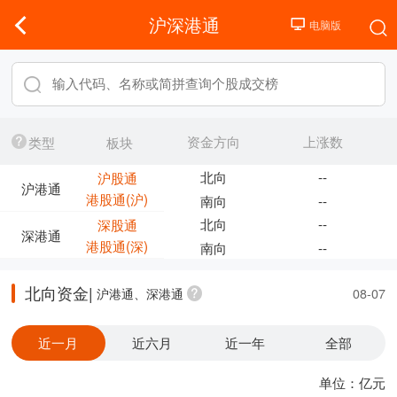
沪深港通
资金方向
上涨数
类型
板块
北向
--
沪股通
沪港通
港股通(沪)
南向
--
北向
--
深股通
深港通
港股通(深)
南向
--
北向资金|
沪港通、深港通
08-07
近一月
近六月
近一年
全部
单位：亿元