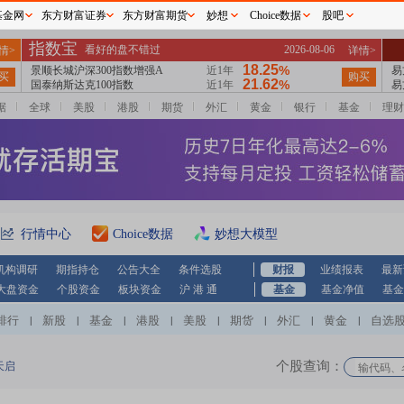
基金网
东方财富证券
东方财富期货
妙想
Choice数据
股吧
据
全球
美股
港股
期货
外汇
黄金
银行
基金
理财
行情中心
Choice数据
妙想大模型
机构调研
期指持仓
公告大全
条件选股
财报
业绩报表
最新
大盘资金
个股资金
板块资金
沪 港 通
基金
基金净值
基金
排行
新股
基金
港股
美股
期货
外汇
黄金
自选
|
|
|
|
|
|
|
|
个股查询：
天启