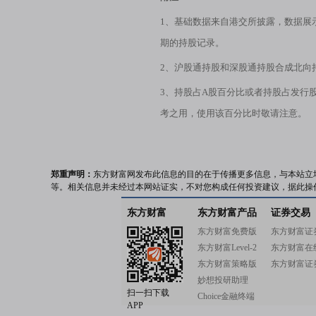
1、基础数据来自港交所披露，数据展
期的持股记录。
2、沪股通持股和深股通持股合成北向
3、持股占A股百分比或者持股占发行
考之用，使用该百分比时敬请注意。
郑重声明：
东方财富网发布此信息的目的在于传播更多信息，与本站立
等。相关信息并未经过本网站证实，不对您构成任何投资建议，据此操
东方财富
东方财富产品
证券交易
东方财富免费版
东方财富证
东方财富Level-2
东方财富在
东方财富策略版
东方财富证
妙想投研助理
扫一扫下载
Choice金融终端
APP