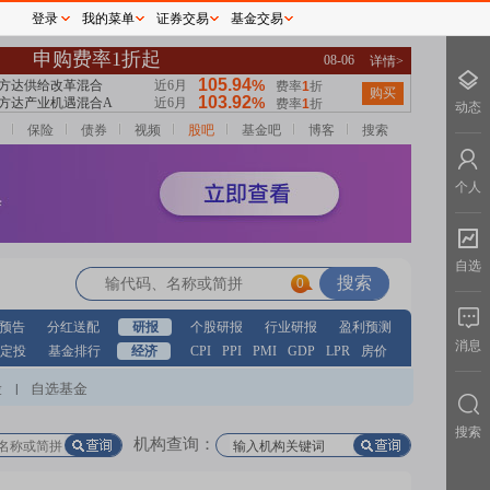
登录
我的菜单
证券交易
基金交易
动态
保险
债券
视频
股吧
基金吧
博客
搜索
个人
自选
0
预告
分红送配
研报
个股研报
行业研报
盈利预测
消息
定投
基金排行
经济
CPI
PPI
PMI
GDP
LPR
房价
股
自选基金
|
搜索
机构查询：