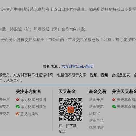
示港交所中央结算系统参与者于该日日终的持股量。如果所选择的持股日期是
持股，港股通（沪）和港股通（深）合称南向持股。
股份百分比是按交易所相关上市公司的上市及交易的股总数而计算，有可能沒
数据来源：
东方财富Choice数据
场无关。东方财富网不保证该信息（包括但不限于文字、视频、音频、数据及图表）
作，风险自担。
关注东方财富
天天基金
基金交易
关注天天基
券开户
基金开户
东方财富网微博
天天基金网
线交易
基金交易
东方财富网微信
天天基金网
券交易
活期宝
意见与建议
基金产品
扫一扫下载
稳健理财
APP