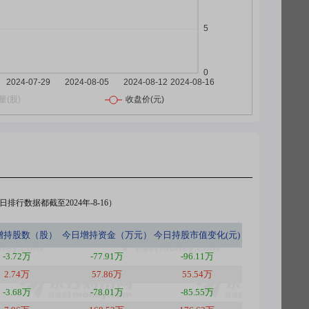
排行数据都截至2024年-8-16）
增持股数（股）
今日
增持资金（万元）
今日
持股市值变化(元)
-3.72万
-77.91万
-96.11万
2.74万
57.86万
55.54万
-3.68万
-78.01万
-85.55万