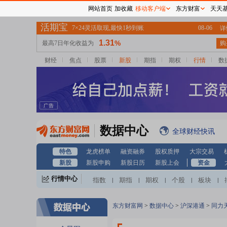
网站首页
加收藏
移动客户端
东方财富
天天
财经
焦点
股票
新股
期指
期权
行情
数
数据中心
全球财经快讯
特色
龙虎榜单
融资融券
股权质押
大宗交易
新股
新股申购
新股日历
新股上会
资金
行情中心
指数
期指
期权
个股
板块
|
|
|
|
|
东方财富网
>
数据中心
>
沪深港通
>
同力