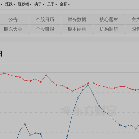
-
涨跌
-
涨跌幅
-
换手
-
总手
-
金额
-
公告
个股日历
财务数据
核心题材
主
股东大会
个股研报
股本结构
机构调研
限
图