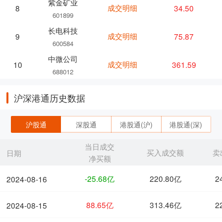
紫金矿业
成交明细
34.50
8
601899
长电科技
成交明细
75.87
9
600584
中微公司
成交明细
361.59
10
688012
沪深港通历史数据
沪股通
深股通
港股通(沪)
港股通(深)
当日成交
买入成交额
卖
日期
净买额
-25.68亿
220.80亿
2
2024-08-16
88.65亿
313.46亿
2
2024-08-15