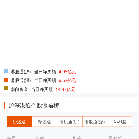
港股通(沪)
当日净买额
4.95亿元
港股通(深)
当日净买额
9.52亿元
南向资金
当日净买额
14.47亿元
沪深港通个股涨幅榜
沪股通
深股通
港股通(沪)
港股通(深)
A+H股
序号
名称
相关
最新价