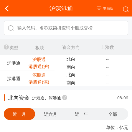
沪深港通
资金方向
上涨数
类型
板块
北向
--
沪股通
沪港通
港股通(沪)
南向
--
北向
--
深股通
深港通
港股通(深)
南向
--
北向资金|
沪港通、深港通
08-06
近一月
近六月
近一年
全部
单位：亿元