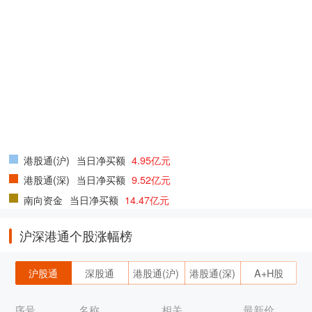
港股通(沪)
当日净买额
4.95亿元
港股通(深)
当日净买额
9.52亿元
南向资金
当日净买额
14.47亿元
沪深港通个股涨幅榜
沪股通
深股通
港股通(沪)
港股通(深)
A+H股
序号
名称
相关
最新价