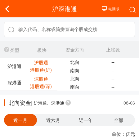
沪深港通
资金方向
上涨数
类型
板块
北向
--
沪股通
沪港通
港股通(沪)
南向
--
北向
--
深股通
深港通
港股通(深)
南向
--
北向资金|
沪港通、深港通
08-06
近一月
近六月
近一年
全部
单位：亿元