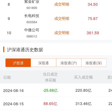
紫金矿业
成交明细
34.50
8
601899
长电科技
成交明细
75.87
9
600584
中微公司
成交明细
361.59
10
688012
沪深港通历史数据
沪股通
深股通
港股通(沪)
港股通(深)
当日成交
买入成交额
卖
日期
净买额
-25.68亿
220.80亿
2
2024-08-16
88.65亿
313.46亿
2
2024-08-15