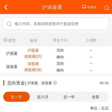
沪深港通
资金方向
上涨数
类型
板块
北向
--
沪股通
沪港通
港股通(沪)
南向
--
北向
--
深股通
深港通
港股通(深)
南向
--
北向资金|
沪港通、深港通
08-06
近一月
近六月
近一年
全部
单位：亿元