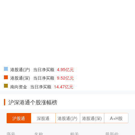
港股通(沪)
当日净买额
4.95亿元
港股通(深)
当日净买额
9.52亿元
南向资金
当日净买额
14.47亿元
沪深港通个股涨幅榜
沪股通
深股通
港股通(沪)
港股通(深)
A+H股
序号
名称
相关
最新价