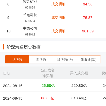
紫金矿业
成交明细
34.50
8
601899
长电科技
成交明细
75.87
9
600584
中微公司
成交明细
361.59
10
688012
沪深港通历史数据
沪股通
深股通
港股通(沪)
港股通(深)
当日成交
买入成交额
卖
日期
净买额
-25.68亿
220.80亿
2
2024-08-16
88.65亿
313.46亿
2
2024-08-15