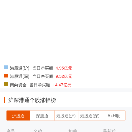
港股通(沪)
当日净买额
4.95亿元
港股通(深)
当日净买额
9.52亿元
南向资金
当日净买额
14.47亿元
沪深港通个股涨幅榜
沪股通
深股通
港股通(沪)
港股通(深)
A+H股
序号
名称
相关
最新价