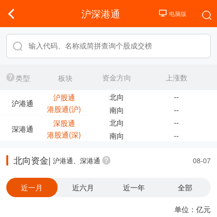
沪深港通
资金方向
上涨数
类型
板块
北向
--
沪股通
沪港通
港股通(沪)
南向
--
北向
--
深股通
深港通
港股通(深)
南向
--
北向资金|
沪港通、深港通
08-07
近一月
近六月
近一年
全部
单位：亿元