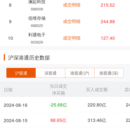
澜起科技
成交明细
215.52
8
688008
佰维存储
成交明细
244.88
9
688525
利通电子
成交明细
127.40
10
603629
沪深港通历史数据
沪股通
深股通
港股通(沪)
港股通(深)
当日成交
买入成交额
卖
日期
净买额
-25.68亿
220.80亿
2
2024-08-16
88.65亿
313.46亿
2
2024-08-15