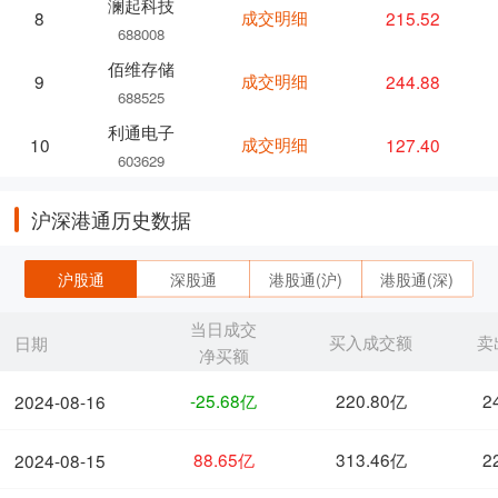
澜起科技
成交明细
215.52
8
688008
佰维存储
成交明细
244.88
9
688525
利通电子
成交明细
127.40
10
603629
沪深港通历史数据
沪股通
深股通
港股通(沪)
港股通(深)
当日成交
买入成交额
卖
日期
净买额
-25.68亿
220.80亿
2
2024-08-16
88.65亿
313.46亿
2
2024-08-15