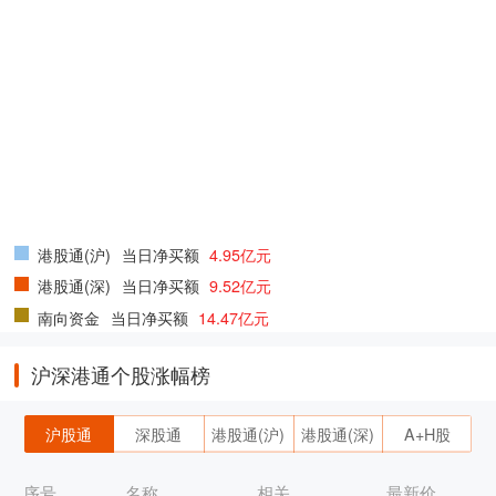
港股通(沪)
当日净买额
4.95亿元
港股通(深)
当日净买额
9.52亿元
南向资金
当日净买额
14.47亿元
沪深港通个股涨幅榜
沪股通
深股通
港股通(沪)
港股通(深)
A+H股
序号
名称
相关
最新价