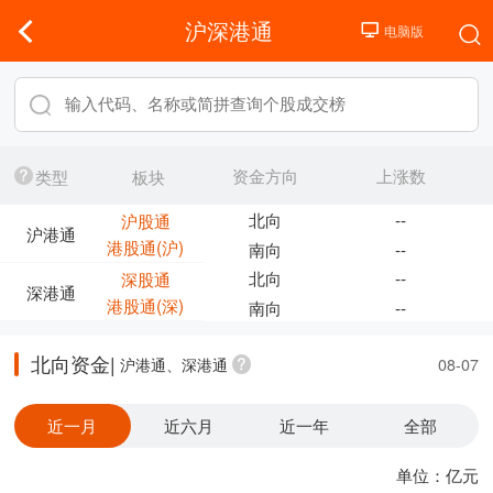
沪深港通
资金方向
上涨数
类型
板块
北向
--
沪股通
沪港通
港股通(沪)
南向
--
北向
--
深股通
深港通
港股通(深)
南向
--
北向资金|
沪港通、深港通
08-07
近一月
近六月
近一年
全部
单位：亿元