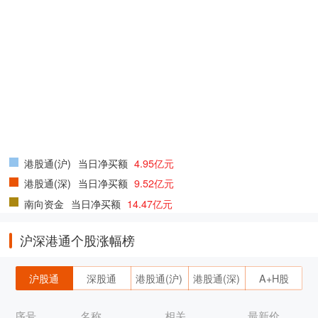
港股通(沪)
当日净买额
4.95亿元
港股通(深)
当日净买额
9.52亿元
南向资金
当日净买额
14.47亿元
沪深港通个股涨幅榜
沪股通
深股通
港股通(沪)
港股通(深)
A+H股
序号
名称
相关
最新价