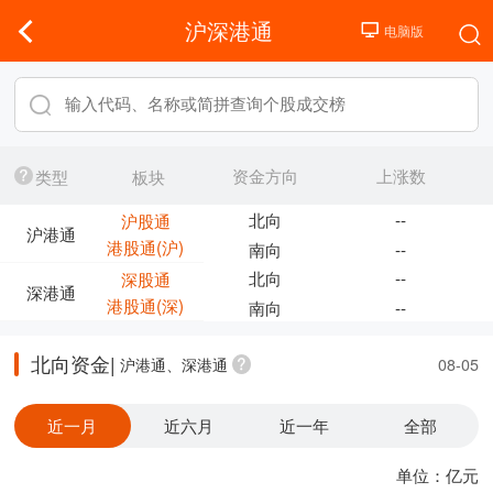
沪深港通
资金方向
上涨数
类型
板块
北向
--
沪股通
沪港通
港股通(沪)
南向
--
北向
--
深股通
深港通
港股通(深)
南向
--
北向资金|
沪港通、深港通
08-05
近一月
近六月
近一年
全部
单位：亿元