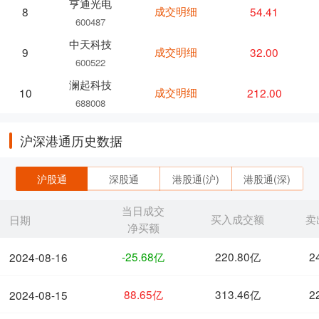
亨通光电
成交明细
54.41
8
600487
中天科技
成交明细
32.00
9
600522
澜起科技
成交明细
212.00
10
688008
沪深港通历史数据
沪股通
深股通
港股通(沪)
港股通(深)
当日成交
买入成交额
卖
日期
净买额
-25.68亿
220.80亿
2
2024-08-16
88.65亿
313.46亿
2
2024-08-15