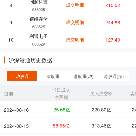
澜起科技
成交明细
215.52
8
688008
佰维存储
成交明细
244.88
9
688525
利通电子
成交明细
127.40
10
603629
沪深港通历史数据
沪股通
深股通
港股通(沪)
港股通(深)
当日成交
买入成交额
卖
日期
净买额
-25.68亿
220.80亿
2
2024-08-16
88.65亿
313.46亿
2
2024-08-15