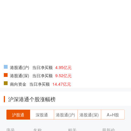
港股通(沪)
当日净买额
4.95亿元
港股通(深)
当日净买额
9.52亿元
南向资金
当日净买额
14.47亿元
沪深港通个股涨幅榜
沪股通
深股通
港股通(沪)
港股通(深)
A+H股
序号
名称
相关
最新价