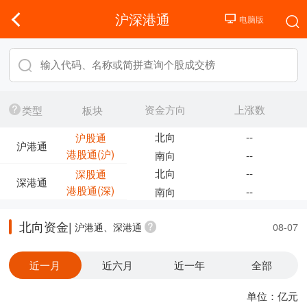
沪深港通
资金方向
上涨数
类型
板块
北向
--
沪股通
沪港通
港股通(沪)
南向
--
北向
--
深股通
深港通
港股通(深)
南向
--
北向资金|
沪港通、深港通
08-07
近一月
近六月
近一年
全部
单位：亿元