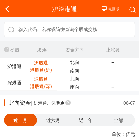
沪深港通
资金方向
上涨数
类型
板块
北向
--
沪股通
沪港通
港股通(沪)
南向
--
北向
--
深股通
深港通
港股通(深)
南向
--
北向资金|
沪港通、深港通
08-07
近一月
近六月
近一年
全部
单位：亿元