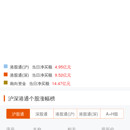
港股通(沪)
当日净买额
4.95亿元
港股通(深)
当日净买额
9.52亿元
南向资金
当日净买额
14.47亿元
沪深港通个股涨幅榜
沪股通
深股通
港股通(沪)
港股通(深)
A+H股
序号
名称
相关
最新价