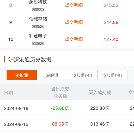
澜起科技
成交明细
215.52
8
688008
佰维存储
成交明细
244.88
9
688525
利通电子
成交明细
127.40
10
603629
沪深港通历史数据
沪股通
深股通
港股通(沪)
港股通(深)
当日成交
买入成交额
卖
日期
净买额
-25.68亿
220.80亿
2
2024-08-16
88.65亿
313.46亿
2
2024-08-15