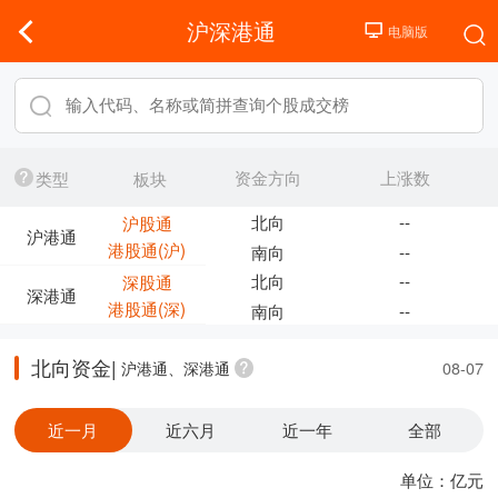
沪深港通
资金方向
上涨数
类型
板块
北向
--
沪股通
沪港通
港股通(沪)
南向
--
北向
--
深股通
深港通
港股通(深)
南向
--
北向资金|
沪港通、深港通
08-07
近一月
近六月
近一年
全部
单位：亿元