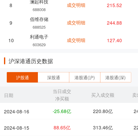
澜起科技
成交明细
215.52
8
688008
佰维存储
成交明细
244.88
9
688525
利通电子
成交明细
127.40
10
603629
沪深港通历史数据
沪股通
深股通
港股通(沪)
港股通(深)
当日成交
买入成交额
卖
日期
净买额
-25.68亿
220.80亿
2
2024-08-16
88.65亿
313.46亿
2
2024-08-15