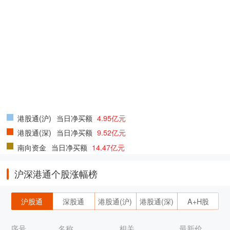
港股通(沪)
当日净买额
4.95亿元
港股通(深)
当日净买额
9.52亿元
南向资金
当日净买额
14.47亿元
沪深港通个股涨幅榜
沪股通
深股通
港股通(沪)
港股通(深)
A+H股
序号
名称
相关
最新价