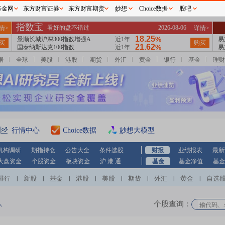
基金网
东方财富证券
东方财富期货
妙想
Choice数据
股吧
据
全球
美股
港股
期货
外汇
黄金
银行
基金
理财
行情中心
Choice数据
妙想大模型
机构调研
期指持仓
公告大全
条件选股
财报
业绩报表
最新
大盘资金
个股资金
板块资金
沪 港 通
基金
基金净值
基金
排行
新股
基金
港股
美股
期货
外汇
黄金
自选
|
|
|
|
|
|
|
|
个股查询：
人