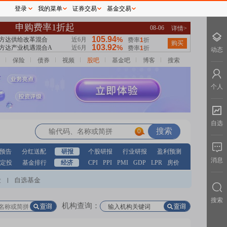
登录
我的菜单
证券交易
基金交易
动态
保险
债券
视频
股吧
基金吧
博客
搜索
个人
自选
0
预告
分红送配
研报
个股研报
行业研报
盈利预测
消息
定投
基金排行
经济
CPI
PPI
PMI
GDP
LPR
房价
股
自选基金
|
搜索
机构查询：