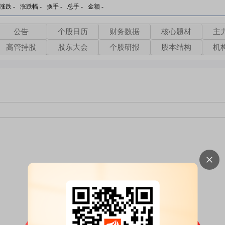
涨跌
-
涨跌幅
-
换手
-
总手
-
金额
-
公告
个股日历
财务数据
核心题材
主
高管持股
股东大会
个股研报
股本结构
机