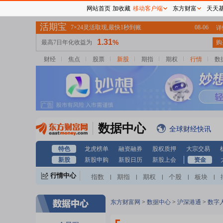
网站首页
加收藏
移动客户端
东方财富
天天
财经
焦点
股票
新股
期指
期权
行情
数
数据中心
全球财经快讯
特色
龙虎榜单
融资融券
股权质押
大宗交易
新股
新股申购
新股日历
新股上会
资金
行情中心
指数
期指
期权
个股
板块
|
|
|
|
|
东方财富网
>
数据中心
>
沪深港通
>
数字