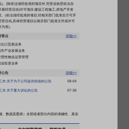
品)。(除依法须经批准的项目外,凭营业执照依法自
开展经营活动)许可项目:建设工程施工;房地产开发
营。(依法须经批准的项目,经相关部门批准后方可开
经营活动,具体经营项目以相关部门批准文件或许可
件为准)。
材要点
详细>>
进出口贸易业务
城市产业发展业务
经营性物业运营管理
创业投资业务
新公告
详细>>
T三木:关于为子公司提供担保的公告
08-04
T三木:关于重大诉讼的公告
07-30
频、数据及图表）全部或者部分内容的准确性、真实