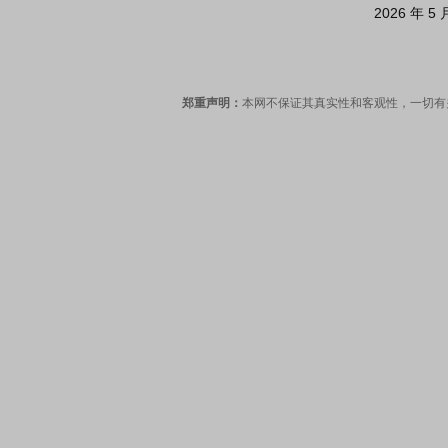
                                                2026 年 5 月 8 日

郑重声明：
本网不保证其真实性和客观性，一切有