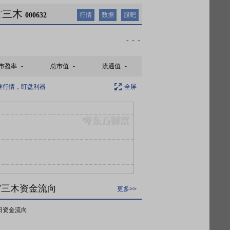
T三木
000632
行情
数据
股吧
-
-
-
市盈率
-
总市值
-
流通值
-
速行情，盯盘利器
全屏
T三木资金流向
更多>>
日资金流向