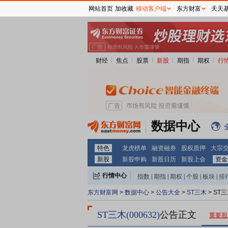
网站首页
加收藏
移动客户端
东方财富
天天
财经
焦点
股票
新股
期指
期权
行
数据中心
特色
龙虎榜单
融资融券
股权质押
大宗
新股
新股申购
新股日历
新股上会
资金
行情中心
指数
|
期指
|
期权
|
个股
|
板块
|
排
东方财富网
>
数据中心
>
公告大全
>
ST三木
> ST
ST三木(000632)
公告正文
重要股