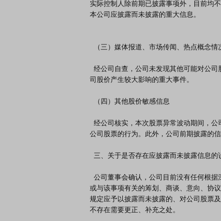
实际控制人除前期已披露事项外，目前均不
本公司应披露而未披露的重大信息。

  （三）媒体报道、市场传闻、热点概念情况

  经公司自查，公司未发现其他可能对公司股价产生较大影响的媒体报道或市场传闻，未发现其他可能对公
司股价产生较大影响的重大事件。

  （四）其他股价敏感信息

  经公司核实，本次股票异常波动期间，公司控股股东、实际控制人及公司董事、高级管理人员不存在买卖
公司股票的行为。此外，公司前期披露的信
  三、关于是否存在应披露而未披露信息的说明

  公司董事会确认，公司目前没有任何根据深交所《股票上市规则》等有关规定应予以披露而未披露的事项
或与该事项有关的筹划、商谈、意向、协议
规定应予以披露而未披露的、对公司股票及
不存在需要更正、补充之处。
