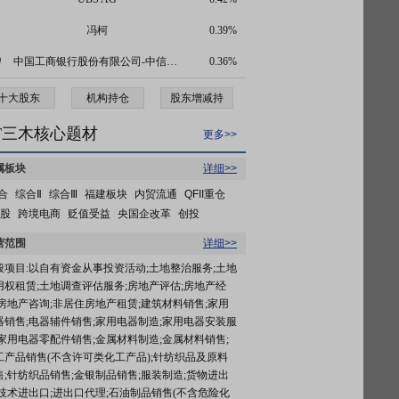
冯柯
0.39%
0
中国工商银行股份有限公司-中信保诚多策略灵活配置混合型证券投资基金(LOF)
0.36%
十大股东
机构持仓
股东增减持
T三木核心题材
更多>>
属板块
详细>>
合
综合Ⅱ
综合Ⅲ
福建板块
内贸流通
QFII重仓
T股
跨境电商
贬值受益
央国企改革
创投
营范围
详细>>
般项目:以自有资金从事投资活动;土地整治服务;土地
用权租赁;土地调查评估服务;房地产评估;房地产经
;房地产咨询;非居住房地产租赁;建筑材料销售;家用
器销售;电器辅件销售;家用电器制造;家用电器安装服
;家用电器零配件销售;金属材料制造;金属材料销售;
工产品销售(不含许可类化工产品);针纺织品及原料
售;针纺织品销售;金银制品销售;服装制造;货物进出
;技术进出口;进出口代理;石油制品销售(不含危险化