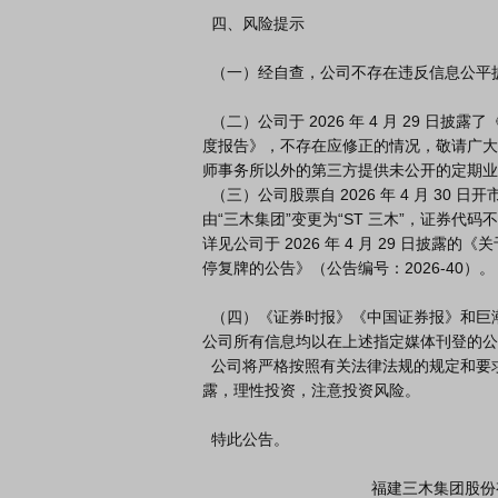
  四、风险提示

  （一）经自查，公司不存在违反信息公平披露的情形。

  （二）公司于 2026 年 4 月 29 日披露了《2025 年年度报告》《2026 年第一季

度报告》，不存在应修正的情况，敬请广大
师事务所以外的第三方提供未公开的定期业
  （三）公司股票自 2026 年 4 月 30 日开市起被实施其他风险警示，股票简称

由“三木集团”变更为“ST 三木”，证券代码不变
详见公司于 2026 年 4 月 29 日披露
停复牌的公告》（公告编号：2026-40）。

  （四）《证券时报》《中国证券报》和巨潮资讯网（www.cninfo.com.cn）为公司选定的信息披露媒体，
公司所有信息均以在上述指定媒体刊登的公
  公司将严格按照有关法律法规的规定和要求，及时做好信息披露工作。敬请广大投资者关注公司信息披
露，理性投资，注意投资风险。

  特此公告。

                                      福建三木集团股份有限公司董事会
