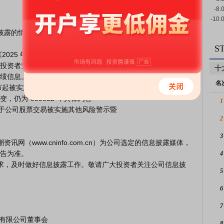
S
投资者查阅相关公告及披露信息；公司未向除为公司审计的会计
十
绩信息。

名
，仍为“000632”，具体内容

1
的《关于公司股票交易被实施其他风险警示暨

2
3
告为准。

4
5
6
7
8