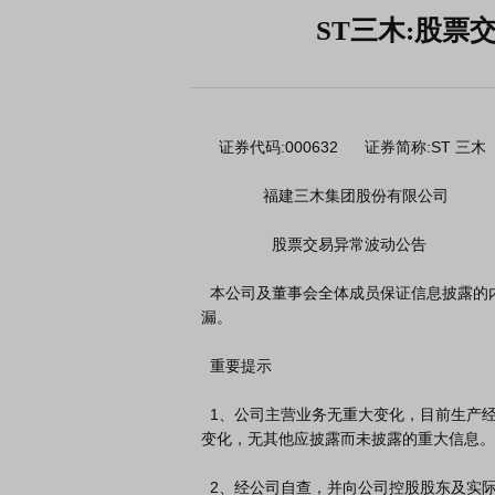
ST三木:股票
    证券代码:000632      证券简称:ST 三木      公告编号:2026-43

              福建三木集团股份有限公司

                股票交易异常波动公告

  本公司及董事会全体成员保证信息披露的内容真实、准确、完整，没有虚假记载、误导性陈述或重大遗
漏。

  重要提示

  1、公司主营业务无重大变化，目前生产经营情况正常。公司经营及外部市场环境、行业政策并未发生重大
变化，无其他应披露而未披露的重大信息。

  2、经公司自查，并向公司控股股东及实际控制人发函问询得知，截至本公告披露日，确认不存在应披露而