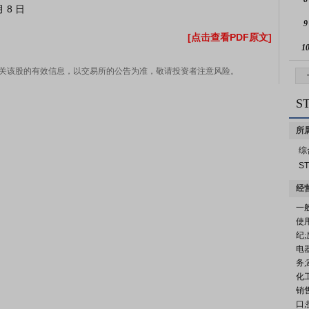
9
[点击查看PDF原文]
1
关该股的有效信息，以交易所的公告为准，敬请投资者注意风险。
S
所
综
S
经
一
使
纪
电
务
化
销
口