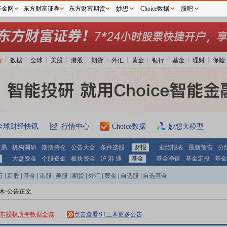
基金网
东方财富证券
东方财富期货
妙想
Choice数据
股吧
情
数据
全球
美股
港股
期货
外汇
黄金
银行
基金
理财
保险
全球财经快讯
行情中心
Choice数据
妙想大模型
交易
机构调研
期指持仓
公告大全
条件选股
财报
业绩报表
最新预告
分
大盘资金
个股资金
板块资金
沪 港 通
基金
基金净值
基金定投
基金
行
|
新股
|
基金
|
港股
|
美股
|
期货
|
外汇
|
黄金
|
自选股
|
自选基金
三木-公告正文
东股权质押数据全览
点击查看ST三木更多公告