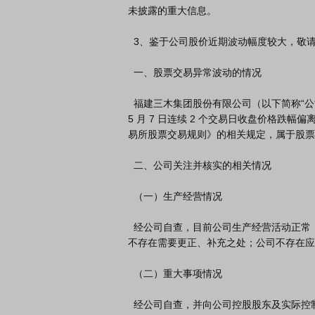
未披露的重大信息。

  3、鉴于公司股价近期波动幅度较大，敬请广大投资者注意二级市场交易风险，理性决策，审慎投资。

  一、股票交易异常波动的情况

  福建三木集团股份有限公司（以下简称“公司”）股票于 2026 年 5 月 6 日、

5 月 7 日连续 2 个交易日收盘价格跌幅偏
易所股票交易规则》的相关规定，属于股票
  二、公司关注并核实的相关情况

  （一）生产经营情况

  经公司自查，目前公司生产经营活动正常，近期内外部经营环境也未发生重大变化。公司前期披露的信息
不存在需要更正、补充之处；公司不存在应
  （二）重大事项情况

  经公司自查，并向公司控股股东及实际控制人书面发函问询，截至本公告披露日，公司、公司控股股东及