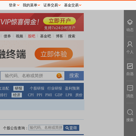
登录
我的菜单
证券交易
基金交易
动态
债券
视频
股吧
基金吧
博客
搜索
个人
自选
1
红送配
研报
个股研报
行业研报
盈利预测
排行
经济
CPI
PPI
PMI
GDP
LPR
房价
消息
搜索
个股公告查询：