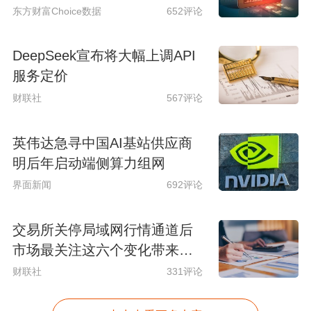
东方财富Choice数据
652评论
DeepSeek宣布将大幅上调API
服务定价
财联社
567评论
英伟达急寻中国AI基站供应商
明后年启动端侧算力组网
界面新闻
692评论
交易所关停局域网行情通道后
市场最关注这六个变化带来的
影响
财联社
331评论