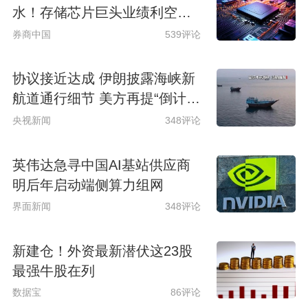
水！存储芯片巨头业绩利空来
袭
券商中国
539评论
协议接近达成 伊朗披露海峡新
航道通行细节 美方再提“倒计
时”
央视新闻
348评论
英伟达急寻中国AI基站供应商
明后年启动端侧算力组网
界面新闻
348评论
新建仓！外资最新潜伏这23股
最强牛股在列
数据宝
86评论