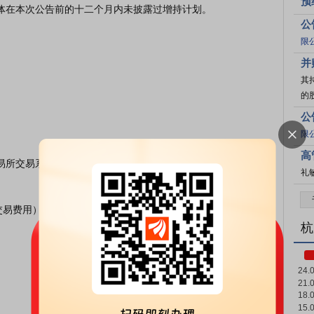
预
公
限
并
其
的股
公
限
高
易所交易系统以集中竞价的方式增

礼
含交易费用）

杭