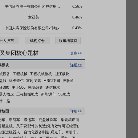
中信证券股份有限公司客户信用交易担保证券账户
0.56%
章亚英
0.46%
0
中国人寿保险股份有限公司-传统-普通保险产品-005L-CT001沪
0.43%
十大股东
机构持仓
股东增减持
叉集团核心题材
更多>>
属板块
详细>>
械设备
工程机械
工程机械整机
浙江板块
盘股
标准普尔
富时罗素
MSCI中国
沪股通
证380
中证500
融资融券
通信技术
器人概念
工程机械概念
新能源车
5G概念
带一路
营范围
详细>>
光车、牵引车、搬运车、托盘堆垛车、集装箱正面
运起重机、叉车及配件的制造(凭有效许可证经营)。
能搬运机器人、自动化设备制造,观光车、牵引车、