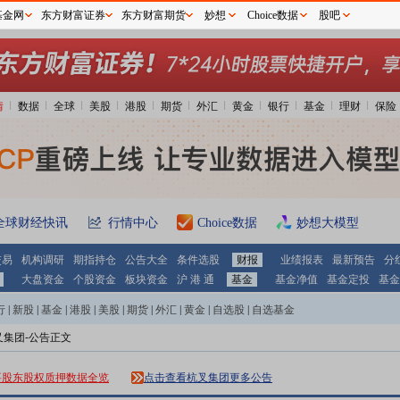
基金网
东方财富证券
东方财富期货
妙想
Choice数据
股吧
情
数据
全球
美股
港股
期货
外汇
黄金
银行
基金
理财
保险
全球财经快讯
行情中心
Choice数据
妙想大模型
交易
机构调研
期指持仓
公告大全
条件选股
财报
业绩报表
最新预告
分
大盘资金
个股资金
板块资金
沪 港 通
基金
基金净值
基金定投
基金
行
|
新股
|
基金
|
港股
|
美股
|
期货
|
外汇
|
黄金
|
自选股
|
自选基金
叉集团-公告正文
要股东股权质押数据全览
点击查看杭叉集团更多公告