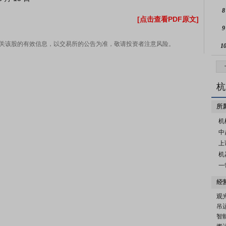
8
[点击查看PDF原文]
9
关该股的有效信息，以交易所的公告为准，敬请投资者注意风险。
1
杭
所
机
中
上
机
一
经
观
吊
智