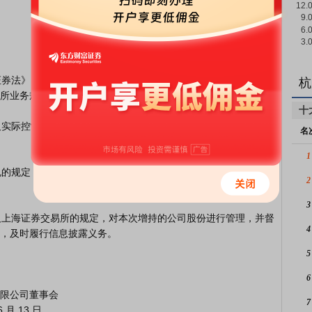
杭
所业务规则等有关规定。

十
名
1
2
3
4
，及时履行信息披露义务。

5
6
7