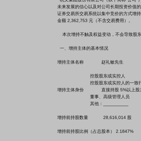
未来发展的信心以及对公司长期投资价值的认可，于
证券交易所交易系统以集中竞价的方式增持公司股
金额 2,362,753 元（不含交易费用）。

    本次增持不触及权益变动，不会导致股东身份发生变化。

  一、增持主体的基本情况

增持主体名称              赵礼敏先生

                          控股股东或实控人                是 否

                          控股股东或实控人的一致行动人    是 否

增持主体身份              直接持股 5%以上股东    
                          董事、高级管理人员              是 否

                          其他：__________

增持前持股数量            28,616,014 股

增持前持股比例（占总股本） 2.1847%
