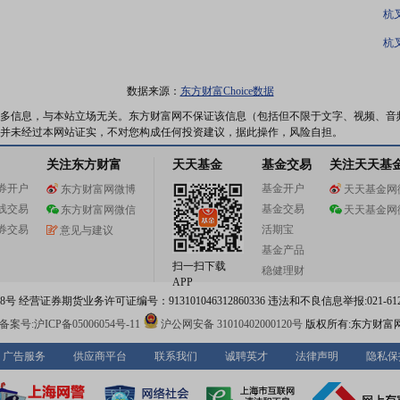
杭
杭
数据来源：
东方财富Choice数据
多信息，与本站立场无关。东方财富网不保证该信息（包括但不限于文字、视频、音
并未经过本网站证实，不对您构成任何投资建议，据此操作，风险自担。
关注东方财富
天天基金
基金交易
关注天天基
券开户
基金开户
东方财富网微博
天天基金网
线交易
基金交易
东方财富网微信
天天基金网
券交易
活期宝
意见与建议
基金产品
扫一扫下载
稳健理财
APP
 经营证券期货业务许可证编号：913101046312860336 违法和不良信息举报:021-612
案号:沪ICP备05006054号-11
沪公网安备 31010402000120号
版权所有:东方财富
广告服务
供应商平台
联系我们
诚聘英才
法律声明
隐私保