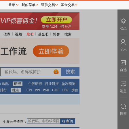
登录
我的菜单
证券交易
基金交易
动态
债券
视频
股吧
基金吧
博客
搜索
个人
自选
1
红送配
研报
个股研报
行业研报
盈利预测
排行
经济
CPI
PPI
PMI
GDP
LPR
房价
消息
搜索
个股公告查询：