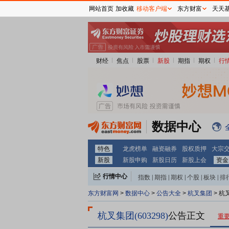
网站首页
加收藏
移动客户端
东方财富
天天
财经
焦点
股票
新股
期指
期权
行
数据中心
特色
龙虎榜单
融资融券
股权质押
大宗
新股
新股申购
新股日历
新股上会
资金
行情中心
指数
|
期指
|
期权
|
个股
|
板块
|
排
东方财富网
>
数据中心
>
公告大全
>
杭叉集团
> 杭
杭叉集团(603298)
公告正文
重