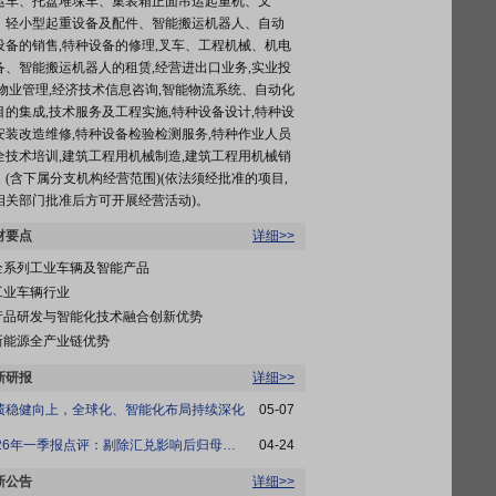
运车、托盘堆垛车、集装箱正面吊运起重机、叉
、轻小型起重设备及配件、智能搬运机器人、自动
设备的销售,特种设备的修理,叉车、工程机械、机电
备、智能搬运机器人的租赁,经营进出口业务,实业投
,物业管理,经济技术信息咨询,智能物流系统、自动化
目的集成,技术服务及工程实施,特种设备设计,特种设
安装改造维修,特种设备检验检测服务,特种作业人员
全技术培训,建筑工程用机械制造,建筑工程用机械销
。(含下属分支机构经营范围)(依法须经批准的项目,
相关部门批准后方可开展经营活动)。
材要点
详细>>
全系列工业车辆及智能产品
工业车辆行业
产品研发与智能化技术融合创新优势
新能源全产业链优势
新研报
详细>>
绩稳健向上，全球化、智能化布局持续深化
05-07
2026年一季报点评：剔除汇兑影响后归母净利...
04-24
新公告
详细>>