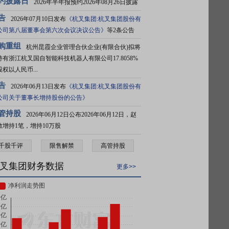
约披露日
2026年半年报预约2026年08月26日披露
告
2026年07月10日发布
《杭叉集团:杭叉集团股份有
公司第八届董事会第六次会议决议公告》
等2条公告
购重组
杭州昆霞企业管理合伙企业(有限合伙)拟将
持有浙江杭叉国自智能科技机器人有限公司17.8058%
权以人民币...
告
2026年06月13日发布
《杭叉集团:杭叉集团股份有
公司关于董事长增持股份的公告》
管持股
2026年06月12日公布2026年06月12日，赵
敏增持1笔，增持10万股
千股千评
限售解禁
高管持股
叉集团财务数据
更多>>