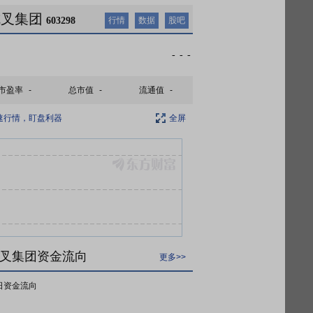
杭叉集团
603298
行情
数据
股吧
-
-
-
市盈率
-
总市值
-
流通值
-
速行情，盯盘利器
全屏
叉集团资金流向
更多>>
日资金流向