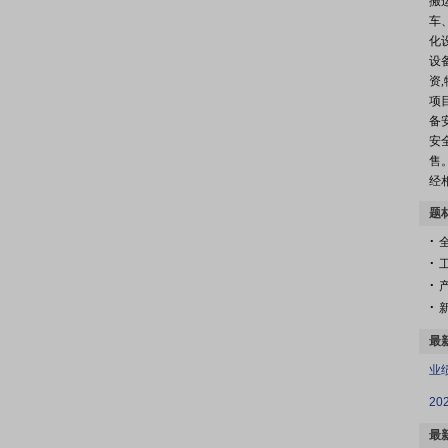
搬
车
化
设
资
项
备
安
售
经
题
.
.
.
.
最
业
最