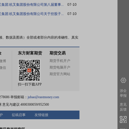
叉集团:杭叉集团股份有限公司第八届董事...
07-10
叉集团:杭叉集团股份有限公司关于控股子...
07-10
频、数据及图表）全部或者部分内容的准确性、真实
金
东方财富期货
期货交易
期货手机开户
微博
期货电脑开户
微信
期货官方网站
扫一扫下载APP
涉企
举报
78686 举报邮箱：
jubao@eastmoney.com
网
意见与建议:4000300059/952500
意见
反馈
护
征稿启事
友情链接