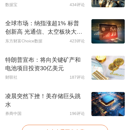
数据宝
434评论
全球市场：纳指涨超1% 标普
创新高 光通信、太空板块大涨
SpaceX涨超15%
东方财富Choice数据
423评论
特朗普宣布：将向关键矿产和
电池项目投资30亿美元
财联社
187评论
凌晨突然下挫！美存储巨头跳
水
券商中国
196评论